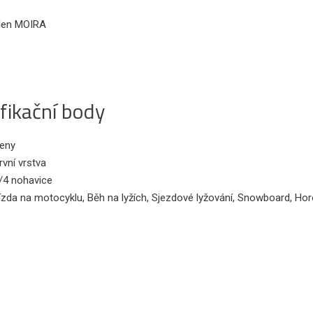
len MOIRA
fikační body
eny
rvní vrstva
/4 nohavice
ízda na motocyklu, Běh na lyžích, Sjezdové lyžování, Snowboard, Horo