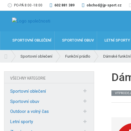
PO-PÁ 8:00 -18:00
602 881 389
obchod@jp-sport.cz
SPORTOVNÍ OBLEČENÍ
SPORTOVNÍ OBUV
LETNÍ SPORTY
Ú
Sportovní oblečení
Funkční prádlo
Dámské funkční
v
o
Dám
d
VŠECHNY KATEGORIE
n
í
Sportovní oblečení
VÝPRODE
s
t
Sportovní obuv
r
Outdoor a volný čas
a
n
Letní sporty
a