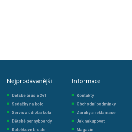
Nejprodávanější
Informace
Dětské brusle 2v1
Kontakty
Sedačky na kolo
Obchodní podmínky
Servis a údržba kol
a
Záruky a reklamace
Dětské pennyboardy
Jak nakupovat
Kolečkové brusle
Magazín