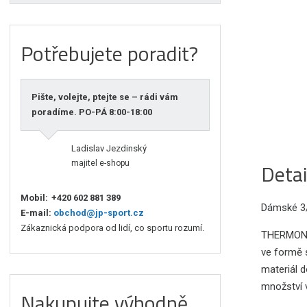
Potřebujete poradit?
Pište, volejte, ptejte se – rádi vám
poradíme. PO-PÁ 8:00-18:00
Ladislav Jezdinský
Detai
majitel e-shopu
Mobil:
+420 602 881 389
Dámské 3/
E-mail:
obchod@jp-sport.cz
Zákaznická podpora od lidí, co sportu rozumí.
THERMON j
ve formě 
materiál d
množství 
Nakupujte výhodně