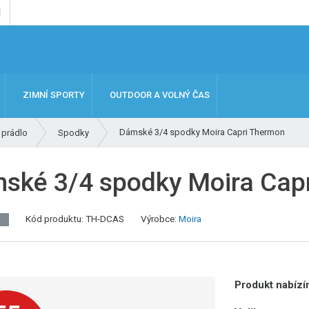
ZIMNÍ SPORTY
OUTDOOR A VOLNÝ ČAS
Dámské 3/4 spodky Moira Capri Thermon
 prádlo
Spodky
ské 3/4 spodky Moira Cap
Kód produktu:
TH-DCAS
Výrobce:
Moira
J
Produkt nabízím