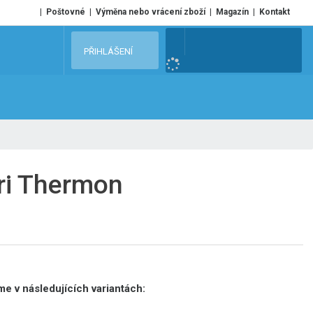
Poštovné
Výměna nebo vrácení zboží
Magazín
Kontakt
V
PŘIHLÁŠENÍ
y
h
l
e
d
a
t
ri Thermon
e v následujících variantách: