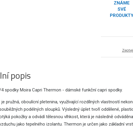
ZNÁME
SVÉ
PRODUKT
Zeptej
lní popis
4 spodky Moira Capri Thermon - dámské funkční capri spodky.
e pružná, oboulícní pletenina, využívající rozdílných vlastností ne
souběžných podélných sloupků. Výsledný úplet tvoří oddělené, plas
otýká pokožky a odvádí tělesnou vlhkost, která je následně odváděna
vzduchu jako tepelného izolantu. Thermon je určen jako základní vrs