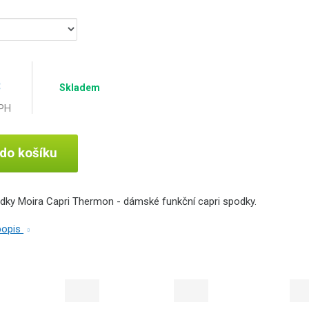
č
Skladem
DPH
 do košíku
ky Moira Capri Thermon - dámské funkční capri spodky.
 popis