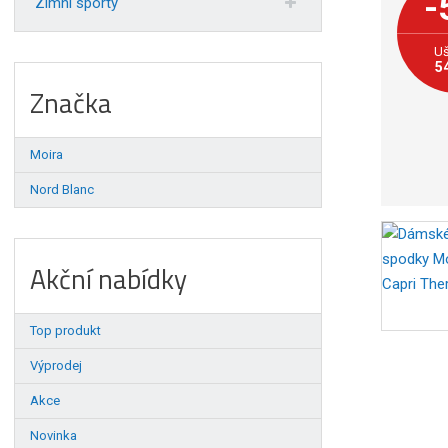
-
Zimní sporty
Uš
5
Značka
Moira
Nord Blanc
Akční nabídky
Top produkt
Výprodej
Akce
Novinka