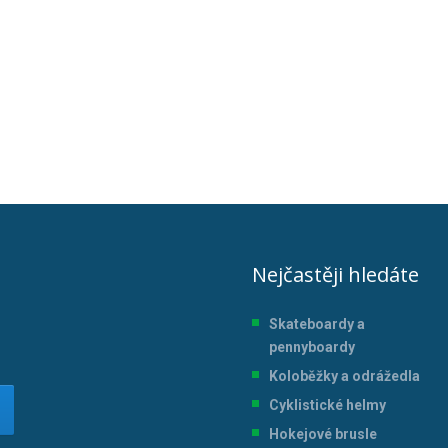
Nejčastěji hledáte
Skateboardy a
pennyboardy
Koloběžky a odrážedla
Cyklistické helmy
Hokejové brusle