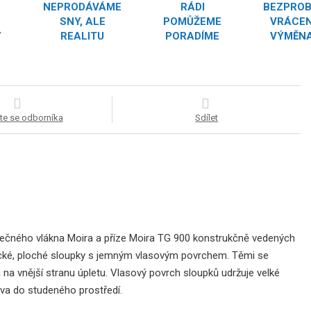
NEPRODÁVÁME
RÁDI
BEZPRO
SNY, ALE
POMŮŽEME
VRÁCEN
Y
REALITU
PORADÍME
VÝMĚNA
te se odborníka
Sdílet
konečného vlákna Moira a příze Moira TG 900 konstrukčně vedených
tické, ploché sloupky s jemným vlasovým povrchem. Těmi se
 na vnější stranu úpletu. Vlasový povrch sloupků udržuje velké
tva do studeného prostředí.