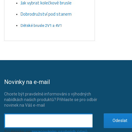
Jak vybrat kolečkové brusle
Dobrodružství pod stanem
Dětské brusle 2V1 a 4V1
Novinky na e-mail
Chcete být pravdelně informováni o výhodných
nabídkách našich produktů? Přihlaste se pro odběr
novinek na Váš e-mail
Odeslat
Souhlasím se
zpracováním osobních údajů
.