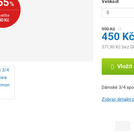
55
Velikost
%
etříte
40 Kč
990 Kč
450 K
371,90 Kč bez 
Vložit
Dámské 3/4 spod
Zobraz detailní