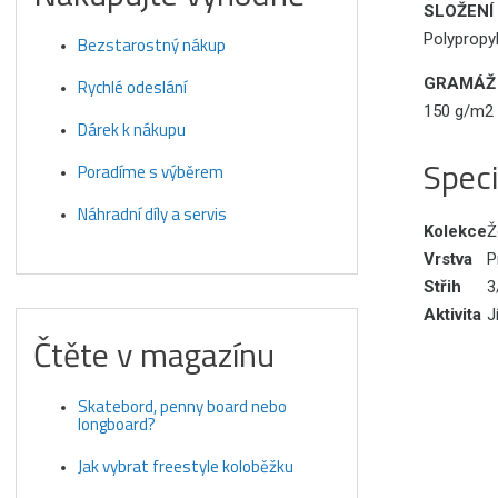
SLOŽENÍ
Polypropy
Bezstarostný nákup
GRAMÁŽ
Rychlé odeslání
150 g/m2
Dárek k nákupu
Speci
Poradíme s výběrem
Náhradní díly a servis
Kolekce
Ž
Vrstva
P
Střih
3
Aktivita
J
Čtěte v magazínu
Skatebord, penny board nebo
longboard?
Jak vybrat freestyle koloběžku