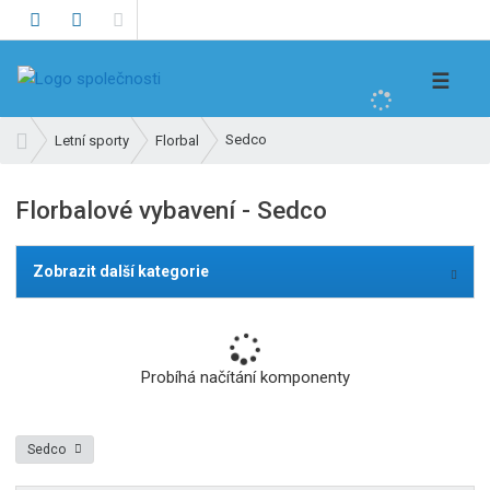
V
☰
y
h
Ú
Sedco
Letní sporty
Florbal
l
v
e
o
Florbalové vybavení - Sedco
d
d
n
a
í
t
Zobrazit další kategorie
s
t
r
a
Probíhá načítání komponenty
n
a
Sedco