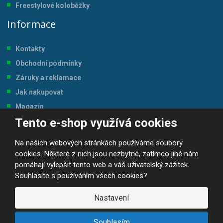
Freestylové koloběžky
Informace
Kontakty
Obchodní podmínky
Záruky a reklamace
Jak nakupovat
Magazín
Tento e-shop využívá cookies
Tabulka velikostí
Na našich webových stránkách používáme soubory
cookies. Některé z nich jsou nezbytné, zatímco jiné nám
pomáhají vylepšit tento web a váš uživatelský zážitek.
Souhlasíte s používáním všech cookies?
© 2026, JP-SPORT.CZ SPORTOVNÍ POTŘEBY
Prohlášení o přístupnosti
|
Mapa stránek
|
|
GDPR
Nastavení
E
B
VYROBILA
R
Á
Souhlasím