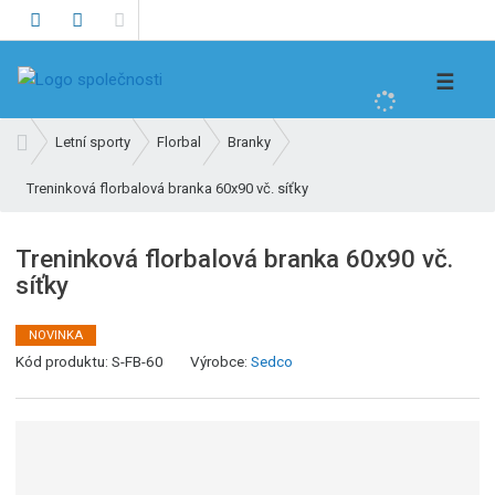
V
☰
y
h
Ú
Letní sporty
Florbal
Branky
l
v
e
Treninková florbalová branka 60x90 vč. síťky
o
d
d
n
a
Treninková florbalová branka 60x90 vč.
í
t
síťky
s
t
r
NOVINKA
K
a
Kód produktu:
S-FB-60
Výrobce:
Sedco
ó
n
d
a
v
ý
r