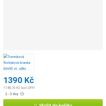
o
b
c
e
:
8
5
9
5
0
9
6
6
0
2
1390 Kč
6
0
1148,76 Kč bez DPH
0
2 - 3 dny
Vložit do košíku