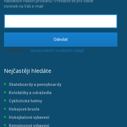
nabídkách našich produktů? Přihlaste se pro odběr
novinek na Váš e-mail
Odeslat
Souhlasím se
zpracováním osobních údajů
.
Nejčastěji hledáte
Skateboardy a pennyboardy
Koloběžky a odrážedla
Cyklistické helmy
Hokejové brusle
Hokejbalové vybavení
Kempingové vybavení