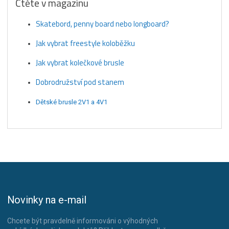
Čtěte v magazínu
Skatebord, penny board nebo longboard?
Jak vybrat freestyle koloběžku
Jak vybrat kolečkové brusle
Dobrodružství pod stanem
Dětské brusle 2V1 a 4V1
Novinky na e-mail
Chcete být pravdelně informováni o výhodných