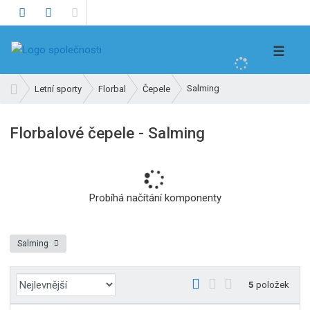
V
☰
y
h
Ú
Salming
Letní sporty
Florbal
Čepele
l
v
e
o
Florbalové čepele - Salming
d
d
n
a
í
t
s
t
Probíhá načítání komponenty
r
a
n
Salming
a
Ř
O
T
Ř
5
položek
a
b
a
á