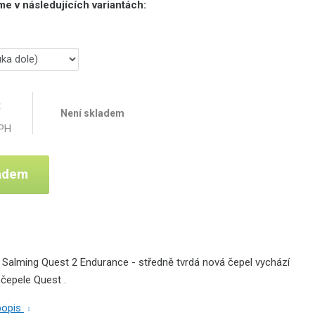
e v následujících variantách:
č
Není skladem
DPH
ladem
l Salming Quest 2 Endurance - středně tvrdá nová čepel vychází
é čepele Quest
.
 popis