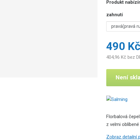
Produkt nabízím
zahnutí
490 K
404,96 Kč bez 
Není sk
Florbalová čepe
z velmi oblíben
Zobraz detailní