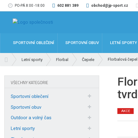
PO-PÁ 8:00 -18:00
602 881 389
obchod@jp-sport.cz
SPORTOVNÍ OBLEČENÍ
SPORTOVNÍ OBUV
LETNÍ SPORTY
Ú
Florbalová čepel
Letní sporty
Florbal
Čepele
v
o
Flo
d
VŠECHNY KATEGORIE
n
tvr
í
Sportovní oblečení
s
t
Sportovní obuv
AKCE
r
Outdoor a volný čas
a
n
Letní sporty
a