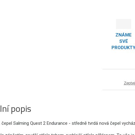
ZNÁME
SVÉ
PRODUKT
Zeptej
lní popis
á čepel Salming Quest 2 Endurance - středně tvrdá nová čepel vycház