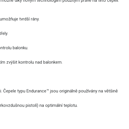
 je možné díky novým technologiím použitým právě na této čepeli.
umožňuje tvrdší rány.
řely.
ontrolu balonku.
tím zvýšit kontrolu nad balonkem.
sti. Čepele typu Endurance™ jsou originálně používány na většině
kovzdušnou pistolí) na optimální teplotu.