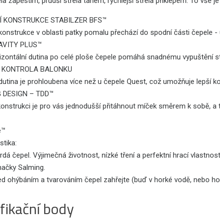
ela zápěstím, prudší střela tahem, rychlejší střela příklepem. To vše
 KONSTRUKCE STABILZER BFS™
onstrukce v oblasti patky pomalu přechází do spodní části čepele - 
AVITY PLUS™
izontální dutina po celé ploše čepele pomáhá snadnému vypuštění st
 KONTROLA BALONKU
 dutina je prohloubena více než u čepele Quest, což umožňuje lepší k
 DESIGN – TDD™
konstrukci je pro vás jednodušší přitáhnout míček směrem k sobě, a 
e™
stika:
rdá čepel. Výjimečná životnost, nízké tření a perfektní hrací vlastno
načky Salming.
ed ohýbáním a tvarováním čepel zahřejte (buď v horké vodě, nebo hor
fikační body