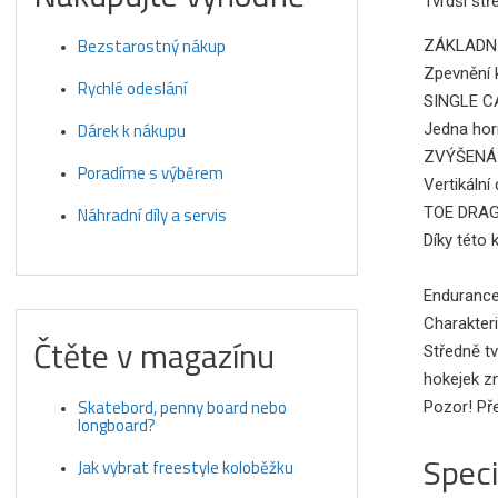
Tvrdší stř
Bezstarostný nákup
ZÁKLADNÍ
Zpevnění k
Rychlé odeslání
SINGLE C
Dárek k nákupu
Jedna hor
ZVÝŠENÁ
Poradíme s výběrem
Vertikální
TOE DRAG
Náhradní díly a servis
Díky této 
Enduranc
Charakteri
Čtěte v magazínu
Středně tv
hokejek z
Skatebord, penny board nebo
Pozor! Př
longboard?
Speci
Jak vybrat freestyle koloběžku