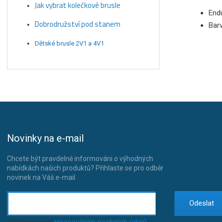
Jak vybrat kolečkové brusle
Endu
Dobrodružství pod stanem
Barv
Dětské brusle 2V1 a 4V1
Novinky na e-mail
Chcete být pravdelně informováni o výhodných
nabídkách našich produktů? Přihlaste se pro odběr
novinek na Váš e-mail
Odeslat