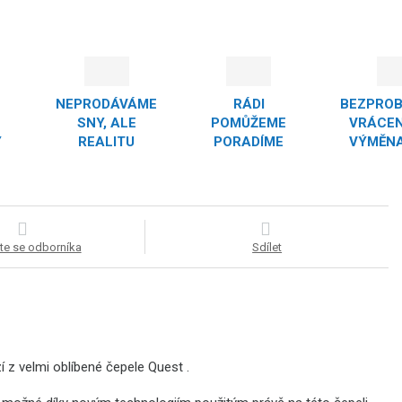
NEPRODÁVÁME
RÁDI
BEZPRO
SNY, ALE
POMŮŽEME
VRÁCEN
Y
REALITU
PORADÍME
VÝMĚNA
te se odborníka
Sdílet
í z velmi oblíbené čepele Quest
.