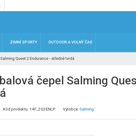
ZIMNÍ SPORTY
OUTDOOR A VOLNÝ ČAS
 Salming Quest 2 Endurance - středně tvrdá
rbalová čepel Salming Ques
dá
Kód produktu:
14F_2Q2ENLP
Výrobce:
Salming