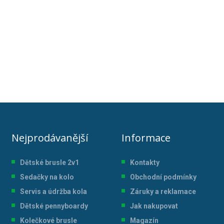
Nejprodávanější
Informace
Dětské brusle 2v1
Kontakty
Sedačky na kolo
Obchodní podmínky
Servis a údržba kol
a
Záruky a reklamace
Dětské pennyboardy
Jak nakupovat
Kolečkové brusle
Magazín