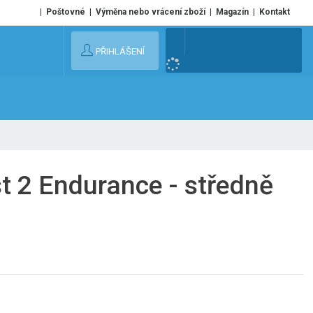
Poštovné
Výměna nebo vrácení zboží
Magazín
Kontakt
V
PŘIHLÁŠENÍ
y
h
l
e
d
a
t
t 2 Endurance - středně