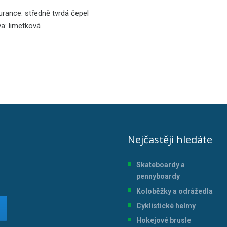
rance: středně tvrdá čepel
a: limetková
Nejčastěji hledáte
Skateboardy a
pennyboardy
Koloběžky a odrážedla
Cyklistické helmy
Hokejové brusle