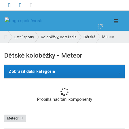
V
☰
y
h
Ú
Meteor
Letní sporty
Koloběžky, odrážedla
Dětské
l
v
e
o
Dětské koloběžky - Meteor
d
d
n
a
í
t
Zobrazit další kategorie
s
t
r
a
Probíhá načítání komponenty
n
a
Meteor