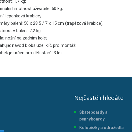
tnost: 1,7 kg;
mální hmotnost uživatele: 50 kg;
ní: lepenková krabice;
ěry balení: 56 x 28,5 / 7 x 15 cm (trapézová krabice);
nost v balení: 2,2 kg;
a: nožní na zadním kole;
huje: návod k obsluze, klíč pro montáž.
bek je určen pro děti starší 3 let.
Nejčastěji hledáte
Skateboardy a
pennyboardy
Koloběžky a odrážedla