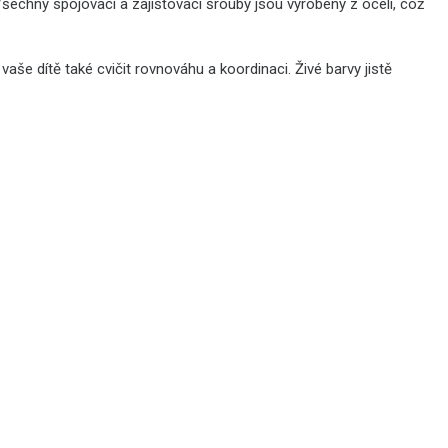
 Všechny spojovací a zajišťovací šrouby jsou vyrobeny z oceli, což
aše dítě také cvičit rovnováhu a koordinaci. Živé barvy jistě