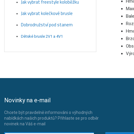
Jak vybrat freestyle koloběžku
Hmo
Maxi
Jak vybrat kolečkové brusle
Bale
Rozm
Dobrodružství pod stanem
Hmot
Dětské brusle 2V1 a 4V1
Brzd
Obsa
Výro
Novinky na e-mail
Chcete být pravdelně informováni o výhodných
nabídkách našich produktů? Přihlaste se pro odběr
novinek na Váš e-mail