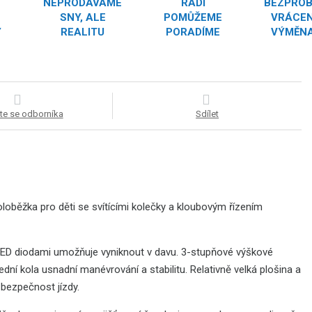
NEPRODÁVÁME
RÁDI
BEZPRO
SNY, ALE
POMŮŽEME
VRÁCEN
Y
REALITU
PORADÍME
VÝMĚNA
te se odborníka
Sdílet
oloběžka pro děti se svítícími kolečky a kloubovým řízením
s LED diodami umožňuje vyniknout v davu. 3-stupňové výškové
dní kola usnadní manévrování a stabilitu. Relativně velká plošina a
 bezpečnost jízdy.