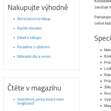
Koloběžka 
Nakupujte výhodně
zaručuje t
Pamatujte,
Bezstarostný nákup
osloví kaž
Rychlé odeslání
Speci
Dárek k nákupu
Poradíme s výběrem
Mate
Náhradní díly a servis
Kola
Prů
Lož
Ruko
Prům
Čtěte v magazínu
Šířk
Roz
Skatebord, penny board nebo
Výšk
longboard?
Maxi