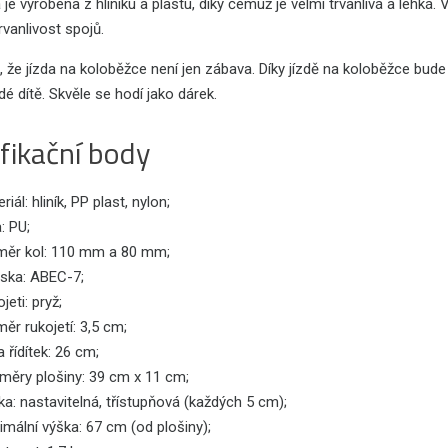
je vyrobena z hliníku a plastu, díky čemuž je velmi trvanlivá a lehká.
rvanlivost spojů.
 že jízda na koloběžce není jen zábava. Díky jízdě na koloběžce bude v
dé dítě. Skvěle se hodí jako dárek.
fikační body
riál: hliník, PP plast, nylon;
: PU;
měr kol: 110 mm a 80 mm;
iska: ABEC-7;
jeti: pryž;
ěr rukojetí: 3,5 cm;
a řídítek: 26 cm;
měry plošiny: 39 cm x 11 cm;
a: nastavitelná, třístupňová (každých 5 cm);
mální výška: 67 cm (od plošiny);