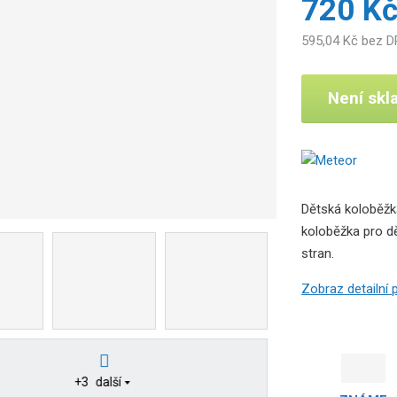
720 K
595,04 Kč bez 
Není sk
Dětská koloběžka
koloběžka pro dě
stran.
Zobraz detailní
+3
další