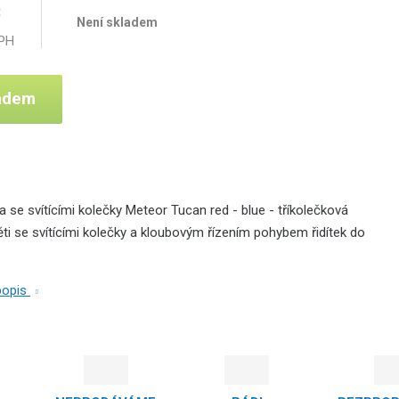
č
Není skladem
DPH
ladem
 se svítícími kolečky Meteor Tucan red - blue - tříkolečková
ti se svítícími kolečky a kloubovým řízením pohybem řidítek do
 popis