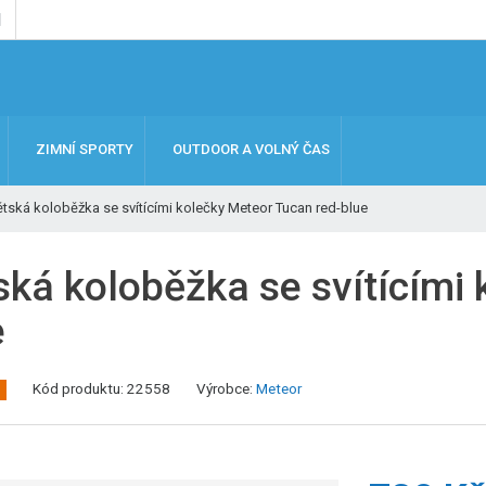
ZIMNÍ SPORTY
OUTDOOR A VOLNÝ ČAS
tská koloběžka se svítícími kolečky Meteor Tucan red-blue
ská koloběžka se svítícími
e
Kód produktu:
22558
Výrobce:
Meteor