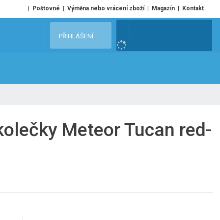
Poštovné
Výměna nebo vrácení zboží
Magazín
Kontakt
V
PŘIHLÁŠENÍ
y
h
l
e
d
a
t
 kolečky Meteor Tucan red-