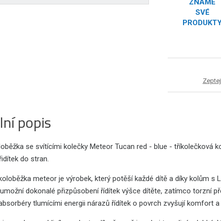
ZNÁME
SVÉ
PRODUKT
Zeptej
lní popis
oběžka se svítícími kolečky Meteor Tucan red - blue - tříkolečková k
dítek do stran.
 koloběžka meteor je výrobek, který potěší každé dítě a díky kolům 
umožní dokonalé přizpůsobení řídítek výšce dítěte, zatímco torzní pře
 absorbéry tlumícími energii nárazů řídítek o povrch zvyšují komfort a