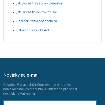
Jak vybrat freestyle koloběžku
Jak vybrat kolečkové brusle
Dobrodružství pod stanem
Dětské brusle 2V1 a 4V1
Novinky na e-mail
Chcete být pravdelně informováni o výhodných
nabídkách našich produktů? Přihlaste se pro odběr
novinek na Váš e-mail