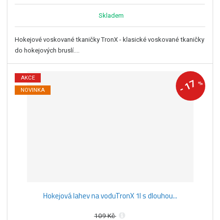
Skladem
Hokejové voskované tkaničky TronX - klasické voskované tkaničky
do hokejových bruslí....
AKCE
17
%
-
NOVINKA
Hokejová lahev na voduTronX 1l s dlouhou...
109 Kč