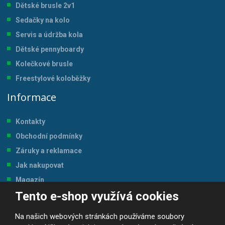
Dětské brusle 2v1
Sedačky na kolo
Servis a údržba kol
a
Dětské pennyboardy
Kolečkové brusle
Freestylové koloběžky
Informace
Kontakty
Obchodní podmínky
Záruky a reklamace
Jak nakupovat
Magazín
Tento e-shop využívá cookies
Tabulka velikostí
Na našich webových stránkách používáme soubory