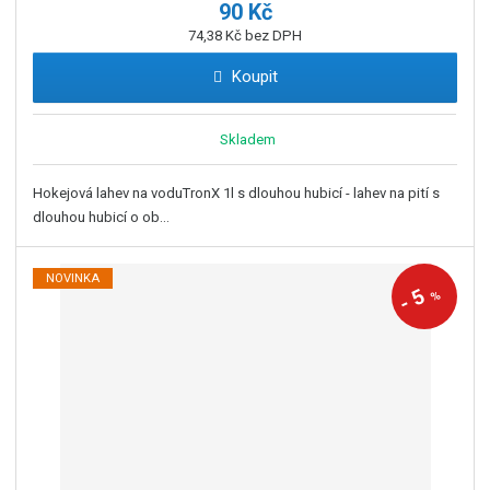
90 Kč
74,38 Kč bez DPH
Koupit
Skladem
Hokejová lahev na voduTronX 1l s dlouhou hubicí - lahev na pití s
dlouhou hubicí o ob...
NOVINKA
5
%
-