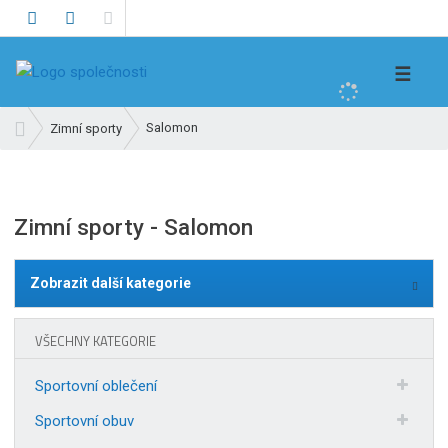
V
☰
y
h
Ú
Salomon
Zimní sporty
l
v
e
o
d
d
n
a
Zimní sporty - Salomon
í
t
s
t
Zobrazit další kategorie
r
a
VŠECHNY KATEGORIE
n
a
Sportovní oblečení
Sportovní obuv