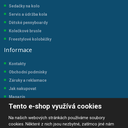
Sedačky na kolo
Servis a údržba kol
a
Dětské pennyboardy
Kolečkové brusle
Freestylové koloběžky
Informace
Kontakty
Obchodní podmínky
Záruky a reklamace
Jak nakupovat
Magazín
Tento e-shop využívá cookies
Tabulka velikostí
Na našich webových stránkách používáme soubory
cookies. Některé z nich jsou nezbytné, zatímco jiné nám