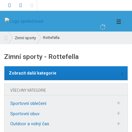
V
☰
y
h
Ú
Rottefella
Zimní sporty
l
v
e
o
Zimní sporty - Rottefella
d
d
n
a
í
t
Zobrazit další kategorie
s
t
r
VŠECHNY KATEGORIE
a
n
Sportovní oblečení
a
Sportovní obuv
Outdoor a volný čas