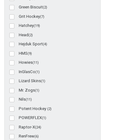
Green Biscuit
(2)
Grit Hockey
(7)
Hatchey
(19)
Head
(2)
Hejduk Sport
(4)
HMS
(9)
Howies
(11)
InGlasCo
(1)
Lizard Skins
(1)
Mr. Zogs
(1)
Nils
(11)
Potent Hockey
(2)
POWERFLEX
(1)
Raptor-X
(24)
RenFrew
(6)