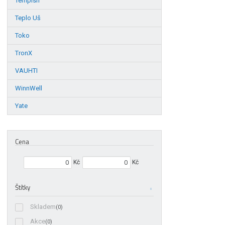
Tempish
Teplo Uš
Toko
TronX
VAUHTI
WinnWell
Yate
Cena
Min. hodnota
Max. hodnota
Kč
Kč
Štítky
Skladem
(0)
Akce
(0)