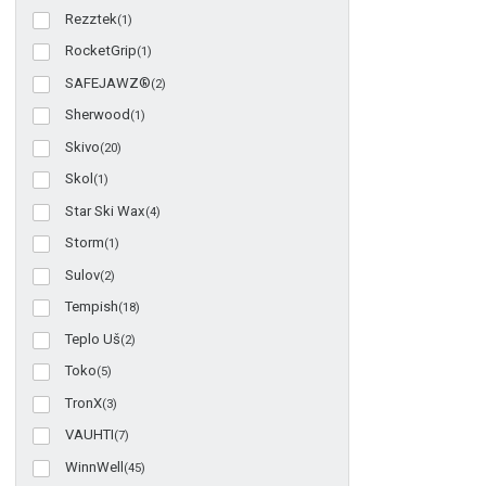
Rezztek
(1)
RocketGrip
(1)
SAFEJAWZ®
(2)
Sherwood
(1)
Skivo
(20)
Skol
(1)
Star Ski Wax
(4)
Storm
(1)
Sulov
(2)
Tempish
(18)
Teplo Uš
(2)
Toko
(5)
TronX
(3)
VAUHTI
(7)
WinnWell
(45)