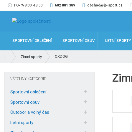
PO-PÁ 8:00 -18:00
602 881 389
obchod@jp-sport.cz
SPORTOVNÍ OBLEČENÍ
SPORTOVNÍ OBUV
LETNÍ SPORTY
Ú
OXDOG
Zimní sporty
v
o
Zim
d
VŠECHNY KATEGORIE
n
í
Sportovní oblečení
s
t
Sportovní obuv
r
Outdoor a volný čas
a
n
Letní sporty
a