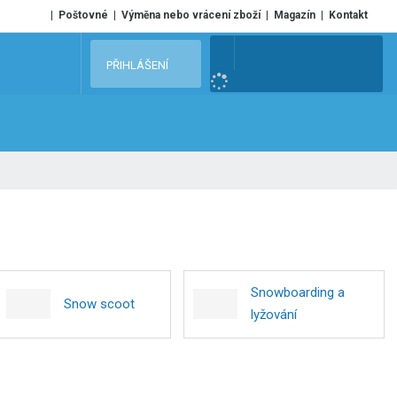
Poštovné
Výměna nebo vrácení zboží
Magazín
Kontakt
V
PŘIHLÁŠENÍ
y
h
l
e
d
a
t
Snowboarding a
Snow scoot
lyžování