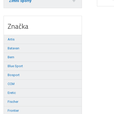
Zimní sporty
Značka
Artis
Batavan
Bern
Blue Sport
Bosport
CCM
Eretic
Fischer
Frontier