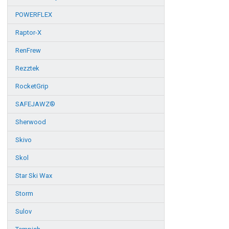
POWERFLEX
Raptor-X
RenFrew
Rezztek
RocketGrip
SAFEJAWZ®
Sherwood
Skivo
Skol
Star Ski Wax
Storm
Sulov