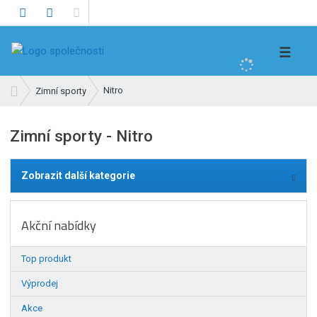
V
☰
y
h
Ú
Nitro
Zimní sporty
l
v
e
o
Zimní sporty - Nitro
d
d
n
a
í
t
Zobrazit další kategorie
s
t
r
Akční nabídky
a
n
Top produkt
a
Výprodej
Akce