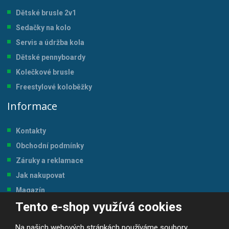
Dětské brusle 2v1
Sedačky na kolo
Servis a údržba kol
a
Dětské pennyboardy
Kolečkové brusle
Freestylové koloběžky
Informace
Kontakty
Obchodní podmínky
Záruky a reklamace
Jak nakupovat
Magazín
Tento e-shop využívá cookies
Tabulka velikostí
Na našich webových stránkách používáme soubory