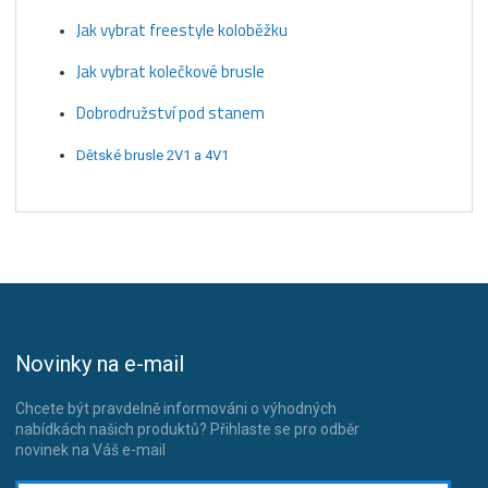
Jak vybrat freestyle koloběžku
Jak vybrat kolečkové brusle
Dobrodružství pod stanem
Dětské brusle 2V1 a 4V1
Novinky na e-mail
Chcete být pravdelně informováni o výhodných
nabídkách našich produktů? Přihlaste se pro odběr
novinek na Váš e-mail