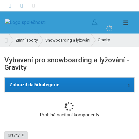
V
☰
y
h
Ú
Gravity
Zimní sporty
Snowboarding a lyžování
l
v
e
o
Vybavení pro snowboarding a lyžování -
d
d
Gravity
n
a
í
t
s
Zobrazit další kategorie
t
r
a
n
Probíhá načítání komponenty
a
Gravity