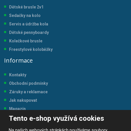
Dětské brusle 2v1
Sedačky na kolo
Servis a údržba kol
a
Dětské pennyboardy
Kolečkové brusle
Freestylové koloběžky
Informace
Kontakty
Obchodní podmínky
Záruky a reklamace
Jak nakupovat
Magazín
Tento e-shop využívá cookies
Tabulka velikostí
Na našich webových stránkách používáme soubory