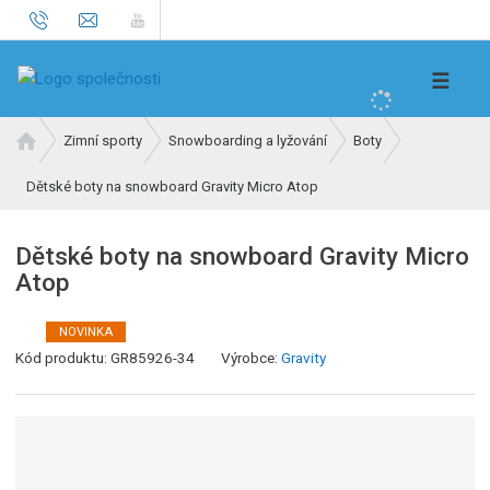
V
☰
y
h
Ú
Zimní sporty
Snowboarding a lyžování
Boty
l
v
e
Dětské boty na snowboard Gravity Micro Atop
o
d
d
n
a
Dětské boty na snowboard Gravity Micro
í
t
Atop
s
t
r
NOVINKA
a
Kód produktu:
GR85926-34
Výrobce:
Gravity
n
a