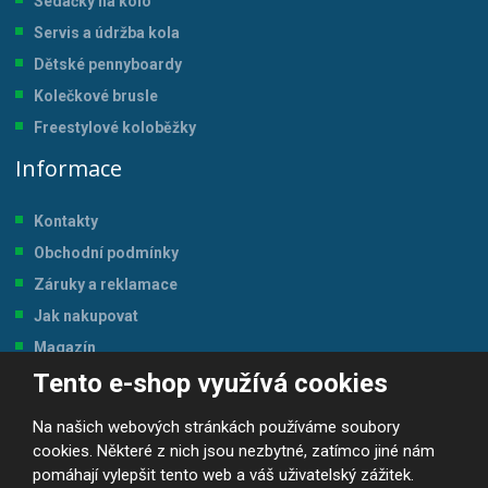
Sedačky na kolo
Servis a údržba kol
a
Dětské pennyboardy
Kolečkové brusle
Freestylové koloběžky
Informace
Kontakty
Obchodní podmínky
Záruky a reklamace
Jak nakupovat
Magazín
Tento e-shop využívá cookies
Tabulka velikostí
Na našich webových stránkách používáme soubory
cookies. Některé z nich jsou nezbytné, zatímco jiné nám
pomáhají vylepšit tento web a váš uživatelský zážitek.