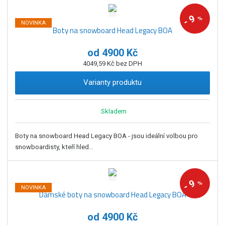
z
r
b
d
e
9
á
u
k
%
-
n
NOVINKA
Boty na snowboard Head Legacy BOA
z
l
o
í
k
k
v
p
od
4900 Kč
o
o
ý
r
4049,59 Kč bez DPH
o
v
v
v
d
ý
ý
ý
Varianty produktu
u
v
v
p
k
ý
ý
i
t
Skladem
p
p
s
ů
i
i
Boty na snowboard Head Legacy BOA - jsou ideální volbou pro
s
s
snowboardisty, kteří hled...
9
%
-
NOVINKA
Dámské boty na snowboard Head Legacy BOA
od
4900 Kč