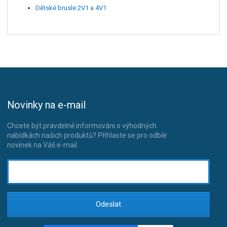
Dětské brusle 2V1 a 4V1
Novinky na e-mail
Chcete být pravdelně informováni o výhodných
nabídkách našich produktů? Přihlaste se pro odběr
novinek na Váš e-mail
Odeslat