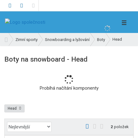
V
☰
y
h
Ú
Head
Zimní sporty
Snowboarding a lyžování
Boty
l
v
e
o
Boty na snowboard - Head
d
d
n
a
í
t
s
t
Probíhá načítání komponenty
r
a
n
Head
a
Ř
O
T
Ř
2
položek
a
b
a
á