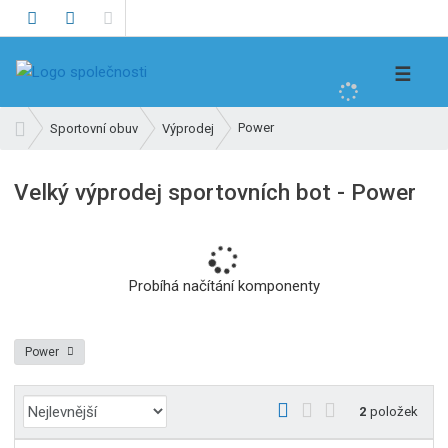
V
☰
y
h
Ú
Power
Sportovní obuv
Výprodej
l
v
e
o
Velký výprodej sportovních bot - Power
d
d
n
a
í
t
s
t
Probíhá načítání komponenty
r
a
n
Power
a
Ř
O
T
Ř
2
položek
a
b
a
á