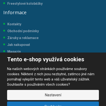
Freestylové koloběžky
Informace
Kontakty
Obchodní podmínky
Záruky a reklamace
Jak nakupovat
Magazín
Tento e-shop využívá cookies
Tabulka velikostí
Na našich webových stránkách používáme soubory
cookies. Některé z nich jsou nezbytné, zatímco jiné nám
pomáhají vylepšit tento web a váš uživatelský zážitek.
Souhlasíte s používáním všech cookies?
© 2026, JP-SPORT.CZ SPORTOVNÍ POTŘEBY
Prohlášení o přístupnosti
|
Mapa stránek
|
|
GDPR
Nastavení
E
B
VYROBILA
R
Á