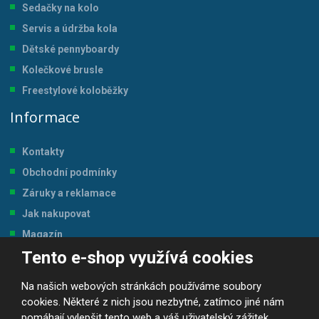
Sedačky na kolo
Servis a údržba kol
a
Dětské pennyboardy
Kolečkové brusle
Freestylové koloběžky
Informace
Kontakty
Obchodní podmínky
Záruky a reklamace
Jak nakupovat
Magazín
Tento e-shop využívá cookies
Tabulka velikostí
Na našich webových stránkách používáme soubory
cookies. Některé z nich jsou nezbytné, zatímco jiné nám
pomáhají vylepšit tento web a váš uživatelský zážitek.