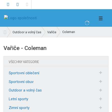
V
☰
y
h
Ú
Coleman
Outdoor a volný čas
Vařiče
l
v
e
o
Vařiče - Coleman
d
d
n
a
í
t
VŠECHNY KATEGORIE
s
t
Sportovní oblečení
r
a
Sportovní obuv
n
Outdoor a volný čas
a
Letní sporty
Zimní sporty