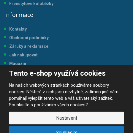
Freestylové koloběžky
Informace
Kontakty
Obchodní podmínky
Záruky a reklamace
Jak nakupovat
Magazín
Tento e-shop využívá cookies
Tabulka velikostí
Na našich webových stránkách používáme soubory
cookies. Některé z nich jsou nezbytné, zatímco jiné nám
pomáhají vylepšit tento web a váš uživatelský zážitek.
Souhlasíte s používáním všech cookies?
© 2026, JP-SPORT.CZ SPORTOVNÍ POTŘEBY
Prohlášení o přístupnosti
|
Mapa stránek
|
|
GDPR
Nastavení
E
B
VYROBILA
R
Á
Souhlasím