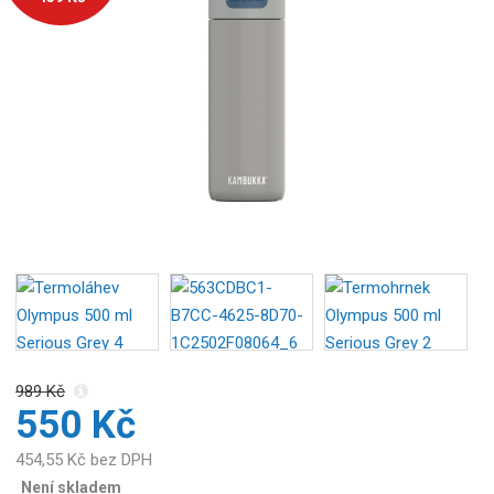
o
b
c
e
:
5
4
0
7
0
0
5
1
4
3
3
989 Kč
4
550 Kč
6
454,55 Kč bez DPH
Není skladem