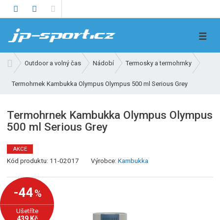
V
☰
y
h
Ú
Outdoor a volný čas
Nádobí
Termosky a termohrnky
l
v
e
Termohrnek Kambukka Olympus Olympus 500 ml Serious Grey
o
d
d
n
a
Termohrnek Kambukka Olympus Olympus
í
t
500 ml Serious Grey
s
t
r
AKCE
K
a
Kód produktu:
11-02017
Výrobce:
Kambukka
ó
n
d
a
-44
%
v
ý
Ušetříte
r
439 Kč