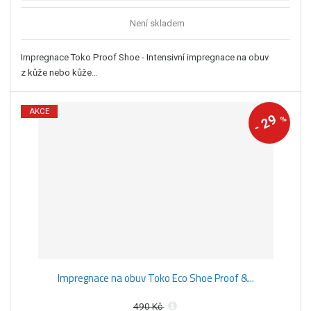
Není skladem
Impregnace Toko Proof Shoe - Intensivní impregnace na obuv
z kůže nebo kůže...
AKCE
29
%
-
Impregnace na obuv Toko Eco Shoe Proof &...
490 Kč