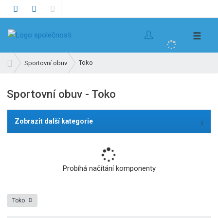
V
☰
y
h
Ú
Toko
Sportovní obuv
l
v
e
o
Sportovní obuv - Toko
d
d
n
a
í
t
Zobrazit další kategorie
s
t
r
a
Probíhá načítání komponenty
n
a
Toko