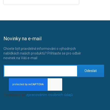
Novinky na e-mail
Chcete být pravdelně informováni o výhodných
nabídkách našich produktů? Přihlaste se pro odběr
novinek na Váš e-mail
Odeslat
Souhlasím se
zpracováním osobních údajů
.