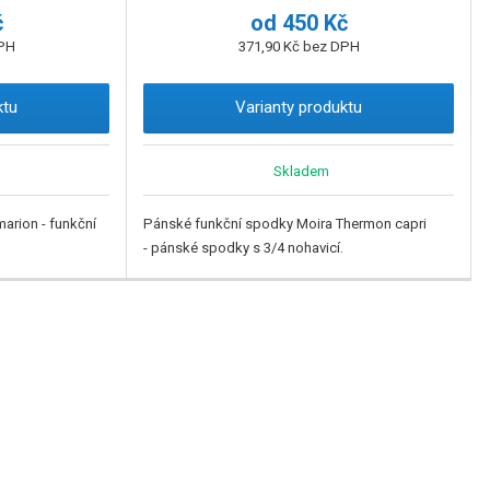
č
od
450 Kč
DPH
371,90 Kč bez DPH
ktu
Varianty produktu
Skladem
arion - funkční
Pánské funkční spodky Moira Thermon capri
- pánské spodky s 3/4 nohavicí.