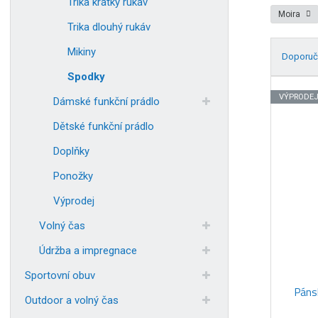
Trika krátký rukáv
Moira
Trika dlouhý rukáv
Mikiny
Doporuč
Spodky
Ř
a
VÝPRODE
Dámské funkční prádlo
z
Dětské funkční prádlo
e
n
Doplňky
í
Ponožky
p
r
Výprodej
o
d
Volný čas
u
Údržba a impregnace
k
t
Sportovní obuv
ů
Pánsk
Outdoor a volný čas