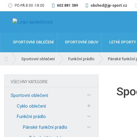
PO-PÁ 8:00 -18:00
602 881 389
obchod@jp-sport.cz
SPORTOVNÍ OBLEČENÍ
SPORTOVNÍ OBUV
LETNÍ SPORTY
Ú
Sportovní oblečení
Funkční prádlo
Pánské funkční 
v
o
d
VŠECHNY KATEGORIE
n
Spo
í
Sportovní oblečení
s
t
Cyklo oblečení
r
Funkční prádlo
a
n
Pánské funkční prádlo
a