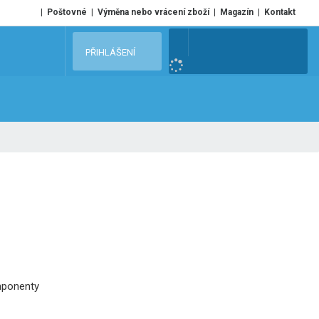
Poštovné
Výměna nebo vrácení zboží
Magazín
Kontakt
V
PŘIHLÁŠENÍ
y
h
l
e
d
a
t
mponenty