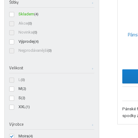
Štítky
Skladem
(4)
Akce
(0)
Novinka
(0)
Páns
Výprodej
(4)
Nejprodávanější
(0)
Velikost
L
(0)
M
(2)
S
(2)
XXL
(1)
Pánské f
spodky z
Výrobce
Moira
(4)