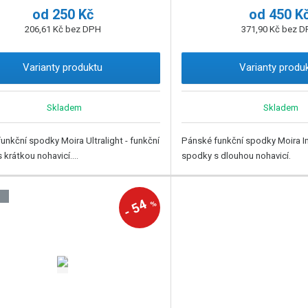
od
250 Kč
od
450 K
206,61 Kč bez DPH
371,90 Kč bez 
Varianty produktu
Varianty produ
Skladem
Skladem
unkční spodky Moira Ultralight - funkční
Pánské funkční spodky Moira Im
 krátkou nohavicí....
spodky s dlouhou nohavicí.
J
54
%
-