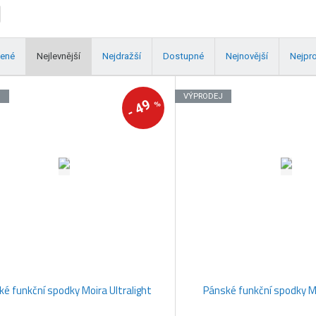
ené
Nejlevnější
Nejdražší
Dostupné
Nejnovější
Nejpr
J
VÝPRODEJ
49
%
-
é funkční spodky Moira Ultralight
Pánské funkční spodky M