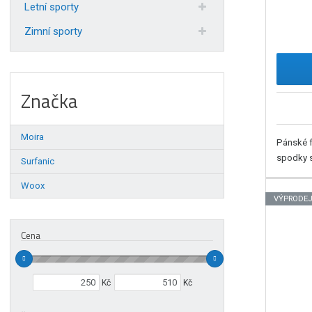
Letní sporty
Zimní sporty
Značka
Moira
Pánské f
spodky s
Surfanic
Woox
VÝPRODE
Cena
Min. hodnota
Max. hodnota
Kč
Kč