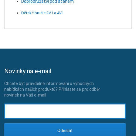
Dobrodružství pod stanem
Dětské brusle 2V1 a 4V1
Novinky na e-mail
Chcete být pravdelně informováni o výhodných
nabídkách našich produktů? Přihlaste se pro odběr
novinek na Váš e-mail
Odeslat