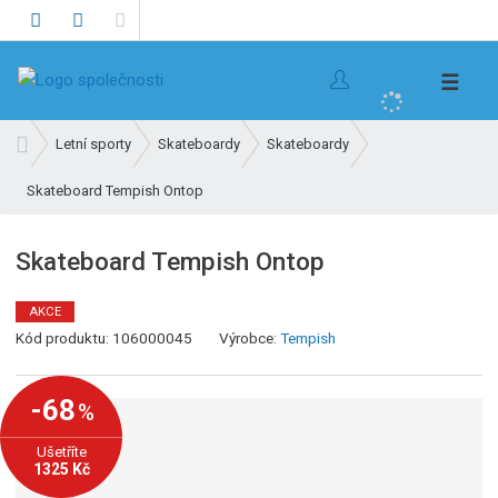
V
☰
y
h
Ú
Letní sporty
Skateboardy
Skateboardy
l
v
e
Skateboard Tempish Ontop
o
d
d
n
a
Skateboard Tempish Ontop
í
t
s
AKCE
t
K
Kód produktu:
106000045
Výrobce:
Tempish
r
ó
a
d
n
-68
%
v
a
ý
Ušetříte
r
1325 Kč
o