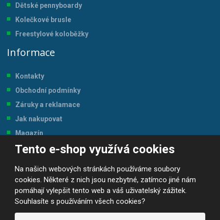
Dětské pennyboardy
Kolečkové brusle
Freestylové koloběžky
Informace
Kontakty
Obchodní podmínky
Záruky a reklamace
Jak nakupovat
Magazín
Tento e-shop využívá cookies
Tabulka velikostí
Na našich webových stránkách používáme soubory
cookies. Některé z nich jsou nezbytné, zatímco jiné nám
pomáhají vylepšit tento web a váš uživatelský zážitek.
Souhlasíte s používáním všech cookies?
© 2026, JP-SPORT.CZ SPORTOVNÍ POTŘEBY
Prohlášení o přístupnosti
|
Mapa stránek
|
|
GDPR