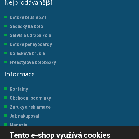
Nejprodávanější
Dětské brusle 2v1
Sedačky na kolo
Servis a údržba kol
a
Dětské pennyboardy
Kolečkové brusle
Freestylové koloběžky
Informace
Kontakty
Obchodní podmínky
Záruky a reklamace
Jak nakupovat
Magazín
Tento e-shop využívá cookies
Tabulka velikostí