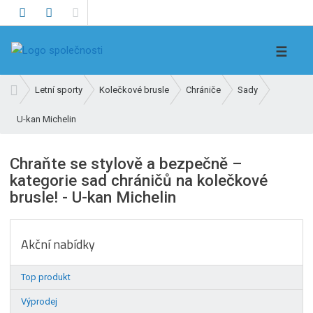
V
☰
y
h
Ú
Letní sporty
Kolečkové brusle
Chrániče
Sady
l
v
e
U-kan Michelin
o
d
d
n
a
Chraňte se stylově a bezpečně –
í
t
kategorie sad chráničů na kolečkové
s
brusle! - U-kan Michelin
t
r
a
Akční nabídky
n
a
Top produkt
Výprodej