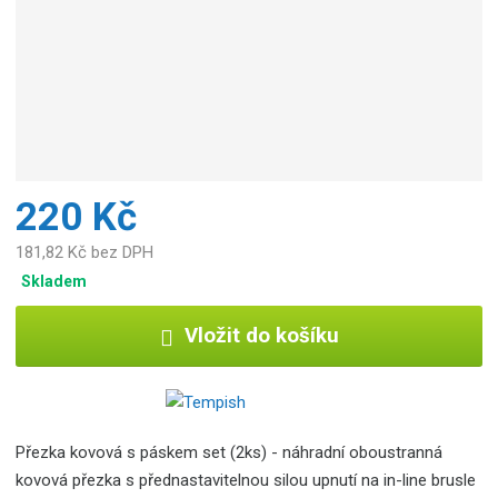
c
e
:
8
5
9
2
6
7
220 Kč
8
0
181,82 Kč bez DPH
7
Skladem
2
1
Vložit do košíku
8
9
Přezka kovová s páskem set (2ks) - náhradní oboustranná
kovová přezka s přednastavitelnou silou upnutí na in-line brusle