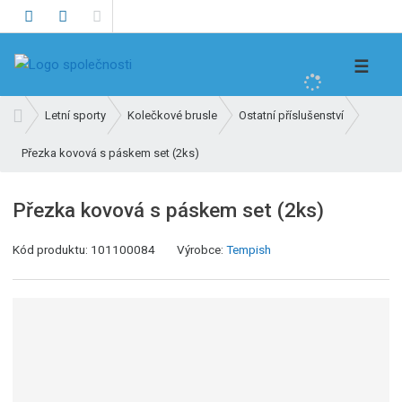
V
☰
y
h
Ú
Letní sporty
Kolečkové brusle
Ostatní příslušenství
l
v
e
Přezka kovová s páskem set (2ks)
o
d
d
n
a
Přezka kovová s páskem set (2ks)
í
t
s
K
Kód produktu:
101100084
Výrobce:
Tempish
t
ó
r
d
a
v
n
ý
a
r
o
b