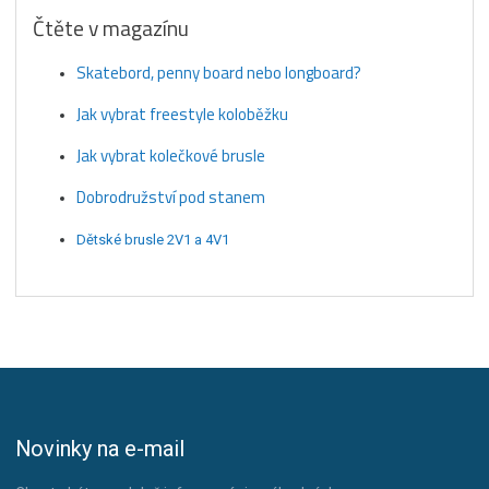
Čtěte v magazínu
Skatebord, penny board nebo longboard?
Jak vybrat freestyle koloběžku
Jak vybrat kolečkové brusle
Dobrodružství pod stanem
Dětské brusle 2V1 a 4V1
Novinky na e-mail