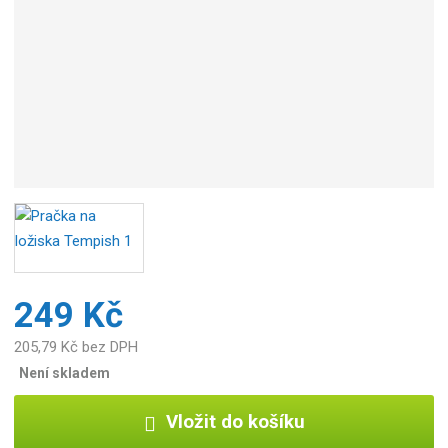
b
c
e
:
8
5
9
2
6
7
8
0
9
5
249 Kč
8
0
205,79 Kč bez DPH
5
Není skladem
Vložit do košíku