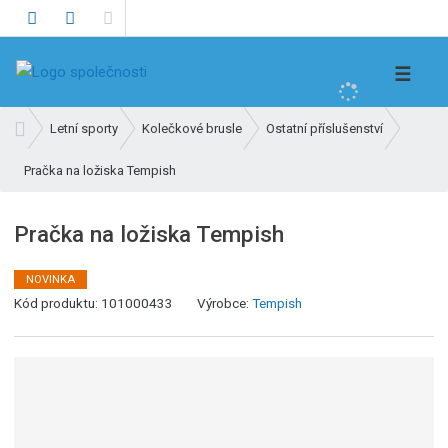
V
☰
y
h
Ú
Letní sporty
Kolečkové brusle
Ostatní příslušenství
l
v
e
Pračka na ložiska Tempish
o
d
d
n
a
Pračka na ložiska Tempish
í
t
s
NOVINKA
t
K
Kód produktu:
101000433
Výrobce:
Tempish
r
ó
a
d
n
v
a
ý
r
o