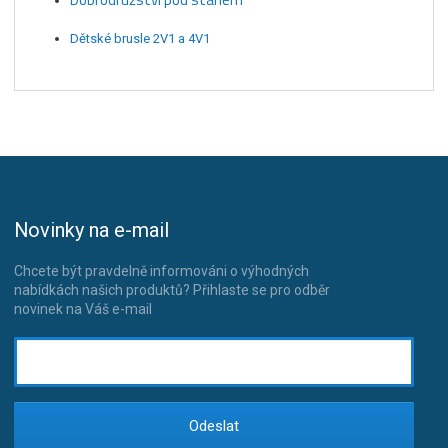
Dětské brusle 2V1 a 4V1
Novinky na e-mail
Chcete být pravdelně informováni o výhodných
nabídkách našich produktů? Přihlaste se pro odběr
novinek na Váš e-mail
Odeslat