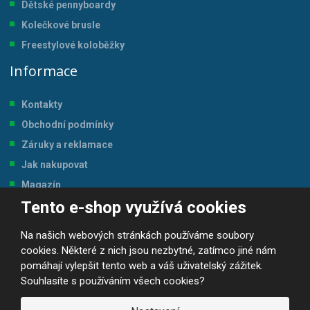
Dětské pennyboardy
Kolečkové brusle
Freestylové koloběžky
Informace
Kontakty
Obchodní podmínky
Záruky a reklamace
Jak nakupovat
Magazín
Tento e-shop využívá cookies
Tabulka velikostí
Na našich webových stránkách používáme soubory
cookies. Některé z nich jsou nezbytné, zatímco jiné nám
pomáhají vylepšit tento web a váš uživatelský zážitek.
Souhlasíte s používáním všech cookies?
© 2026, JP-SPORT.CZ SPORTOVNÍ POTŘEBY
Prohlášení o přístupnosti
|
Mapa stránek
|
|
GDPR