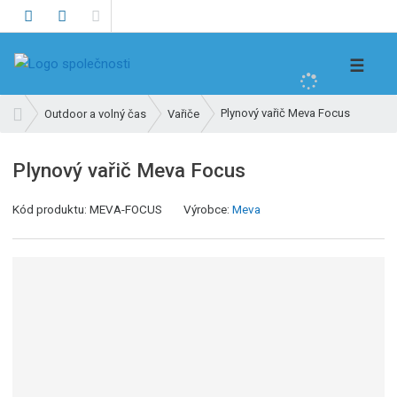
V
☰
y
h
Ú
Plynový vařič Meva Focus
Outdoor a volný čas
Vařiče
l
v
e
o
Plynový vařič Meva Focus
d
d
n
a
Kód produktu:
MEVA-FOCUS
Výrobce:
Meva
í
t
s
t
r
a
n
a