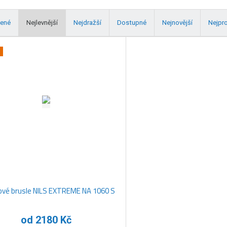
ené
Nejlevnější
Nejdražší
Dostupné
Nejnovější
Nejpr
ové brusle NILS EXTREME NA 1060 S
od
2180 Kč