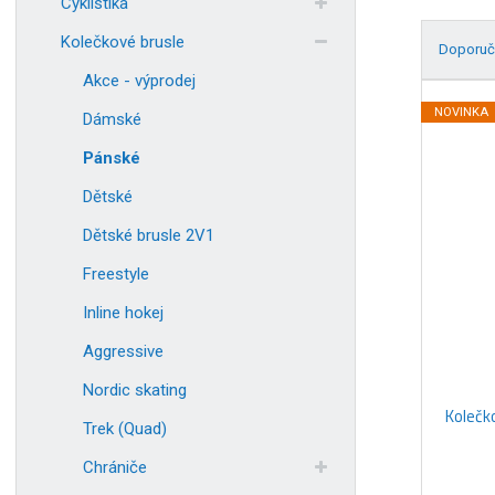
Cyklistika
Kolečkové brusle
Doporuč
Akce - výprodej
Ř
a
NOVINKA
Dámské
z
Pánské
e
n
Dětské
í
Dětské brusle 2V1
p
r
Freestyle
o
d
Inline hokej
u
Aggressive
k
t
Nordic skating
ů
Kolečk
Trek (Quad)
Chrániče