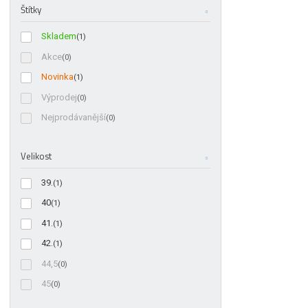
Štítky
Skladem
(1)
Akce
(0)
Novinka
(1)
Výprodej
(0)
Nejprodávanější
(0)
Velikost
39.
(1)
40
(1)
41.
(1)
42.
(1)
44,5
(0)
45
(0)