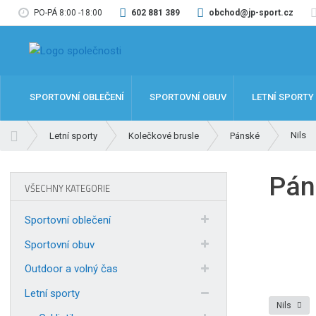
PO-PÁ 8:00 -18:00
602 881 389
obchod@jp-sport.cz
SPORTOVNÍ OBLEČENÍ
SPORTOVNÍ OBUV
LETNÍ SPORTY
Ú
Nils
Letní sporty
Kolečkové brusle
Pánské
v
o
Pán
d
VŠECHNY KATEGORIE
n
í
Sportovní oblečení
s
t
Sportovní obuv
r
Outdoor a volný čas
a
n
Letní sporty
a
Nils