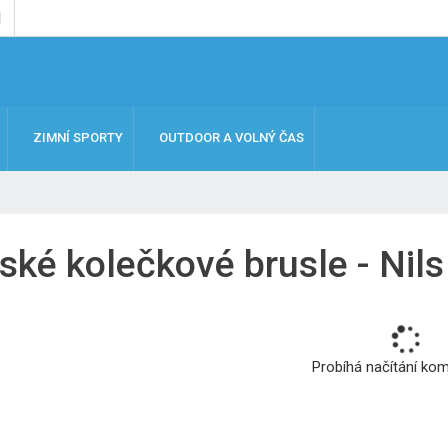
ZIMNÍ SPORTY
OUTDOOR A VOLNÝ ČAS
ské kolečkové brusle - Nils
Probíhá načítání ko