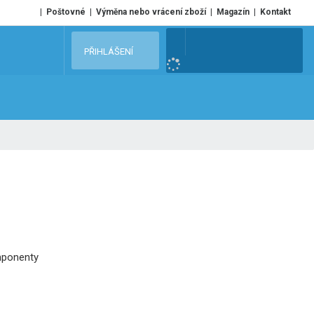
Poštovné
Výměna nebo vrácení zboží
Magazín
Kontakt
V
PŘIHLÁŠENÍ
y
h
l
e
d
a
t
mponenty