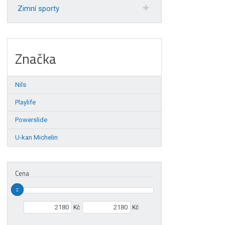
Zimní sporty
Značka
Nils
Playlife
Powerslide
U-kan Michelin
Cena
Min. hodnota
Max. hodnota
Kč
Kč