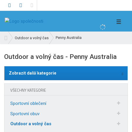
V
☰
y
h
Ú
Penny Australia
Outdoor a volný čas
l
v
e
o
Outdoor a volný čas - Penny Australia
d
d
n
a
í
t
Zobrazit další kategorie
s
t
r
VŠECHNY KATEGORIE
a
n
Sportovní oblečení
a
Sportovní obuv
Outdoor a volný čas