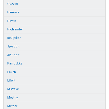
Guzzini
Harrows
Haven
Highlander
IceSpikes
Jp-sport
JP-Sport
Kambukka
Laken
Lifefit
M-Wave
Meatfly
Meteor