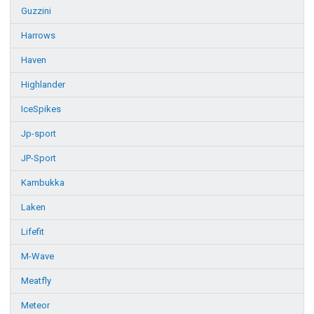
Guzzini
Harrows
Haven
Highlander
IceSpikes
Jp-sport
JP-Sport
Kambukka
Laken
Lifefit
M-Wave
Meatfly
Meteor