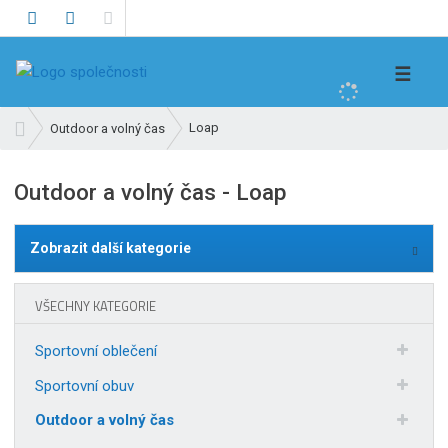
V
☰
y
h
Ú
Loap
Outdoor a volný čas
l
v
e
o
Outdoor a volný čas - Loap
d
d
n
a
í
t
Zobrazit další kategorie
s
t
r
VŠECHNY KATEGORIE
a
n
Sportovní oblečení
a
Sportovní obuv
Outdoor a volný čas