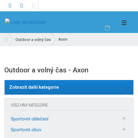
V
☰
y
h
Ú
Axon
Outdoor a volný čas
l
v
e
o
d
d
n
a
Outdoor a volný čas - Axon
í
t
s
t
Zobrazit další kategorie
r
a
VŠECHNY KATEGORIE
n
a
Sportovní oblečení
Sportovní obuv