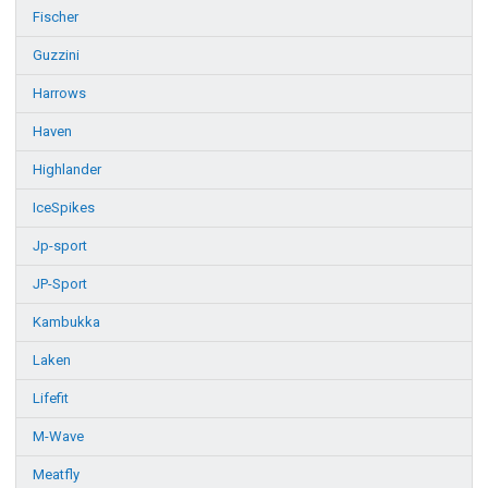
Fischer
Guzzini
Harrows
Haven
Highlander
IceSpikes
Jp-sport
JP-Sport
Kambukka
Laken
Lifefit
M-Wave
Meatfly