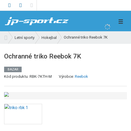
V
☰
y
h
Ú
Ochranné triko Reebok 7K
Letní sporty
Hokejbal
l
v
e
o
Ochranné triko Reebok 7K
d
d
n
a
í
BAZAR
t
s
Kód produktu:
RBK-7KTH-M
Výrobce:
Reebok
t
r
a
n
a