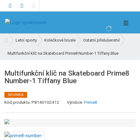
V
☰
y
h
Ú
Letní sporty
Kolečkové brusle
Ostatní příslušenství
l
v
e
Multifunkční klíč na Skateboard Prime8 Number-1 Tiffany Blue
o
d
d
n
a
Multifunkční klíč na Skateboard Prime8
í
t
Number-1 Tiffany Blue
s
t
r
NOVINKA
K
a
Kód produktu:
P8140102412
Výrobce:
Prime8
ó
n
d
a
v
ý
r