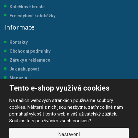
Kolečkové brusle
Freestylové koloběžky
Informace
Kontakty
Obchodní podmínky
Záruky a reklamace
Jak nakupovat
Magazín
Tento e-shop využívá cookies
Tabulka velikostí
Na našich webových stránkách používáme soubory
cookies. Některé z nich jsou nezbytné, zatímco jiné nám
pomáhají vylepšit tento web a váš uživatelský zážitek.
Souhlasíte s používáním všech cookies?
© 2026, JP-SPORT.CZ SPORTOVNÍ POTŘEBY
Prohlášení o přístupnosti
|
Mapa stránek
|
|
GDPR
Nastavení
E