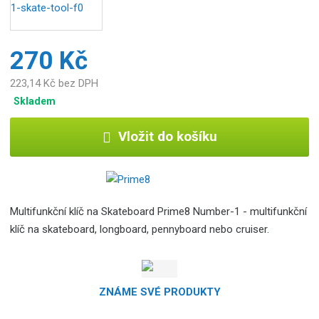
o
b
c
270 Kč
e
:
223,14 Kč bez DPH
5
0
Skladem
6
0
Vložit do košíku
6
2
6
6
6
Multifunkční klíč na Skateboard Prime8 Number-1 - multifunkční
2
klíč na skateboard, longboard, pennyboard nebo cruiser.
2
6
1
ZNÁME SVÉ PRODUKTY