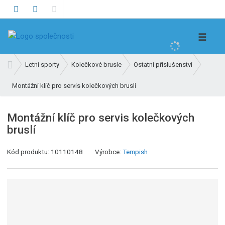
V
☰
y
h
Ú
Letní sporty
Kolečkové brusle
Ostatní příslušenství
l
v
e
Montážní klíč pro servis kolečkových bruslí
o
d
d
n
a
Montážní klíč pro servis kolečkových
í
t
bruslí
s
t
K
Kód produktu:
10110148
Výrobce:
Tempish
r
ó
a
d
n
v
a
ý
r
o