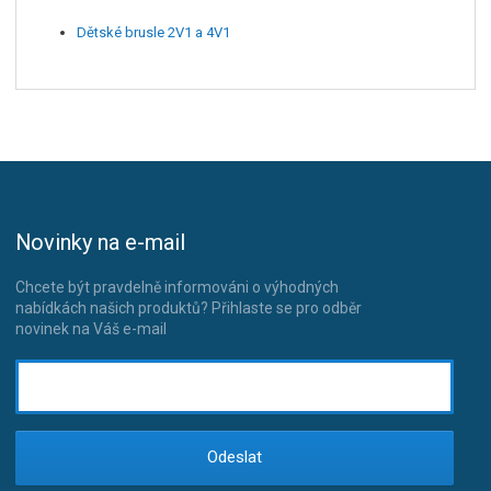
Dětské brusle 2V1 a 4V1
Novinky na e-mail
Chcete být pravdelně informováni o výhodných
nabídkách našich produktů? Přihlaste se pro odběr
novinek na Váš e-mail
Odeslat