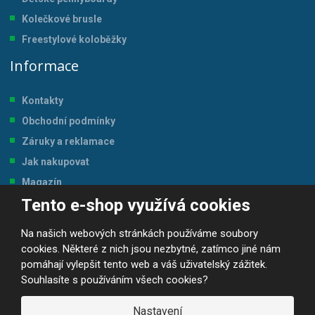
Kolečkové brusle
Freestylové koloběžky
Informace
Kontakty
Obchodní podmínky
Záruky a reklamace
Jak nakupovat
Magazín
Tento e-shop využívá cookies
Tabulka velikostí
Na našich webových stránkách používáme soubory
cookies. Některé z nich jsou nezbytné, zatímco jiné nám
pomáhají vylepšit tento web a váš uživatelský zážitek.
Souhlasíte s používáním všech cookies?
© 2026, JP-SPORT.CZ SPORTOVNÍ POTŘEBY
Prohlášení o přístupnosti
|
Mapa stránek
|
|
GDPR
Nastavení
E