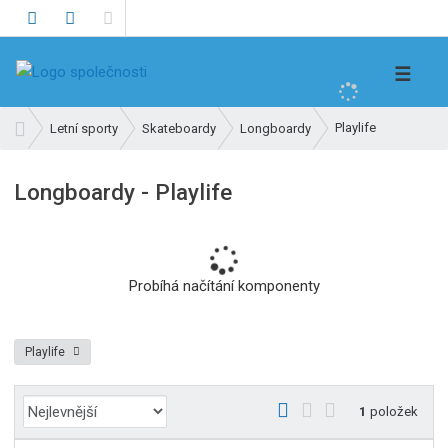
V
☰
y
h
Ú
Playlife
Letní sporty
Skateboardy
Longboardy
l
v
e
o
Longboardy - Playlife
d
d
n
a
í
t
s
t
Probíhá načítání komponenty
r
a
n
Playlife
a
Ř
O
T
Ř
1
položek
a
b
a
á