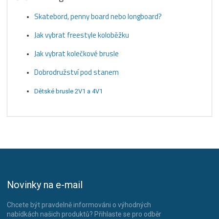
Skatebord, penny board nebo longboard?
Jak vybrat freestyle koloběžku
Jak vybrat kolečkové brusle
Dobrodružství pod stanem
Dětské brusle 2V1 a 4V1
Novinky na e-mail
Chcete být pravdelně informováni o výhodných
nabídkách našich produktů? Přihlaste se pro odběr