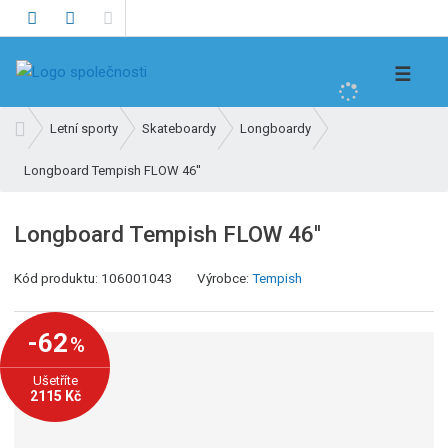
V
☰
y
h
Ú
Letní sporty
Skateboardy
Longboardy
l
v
e
Longboard Tempish FLOW 46''
o
d
d
n
a
Longboard Tempish FLOW 46''
í
t
s
K
Kód produktu:
106001043
Výrobce:
Tempish
t
ó
r
d
a
-62
%
v
n
ý
a
Ušetříte
r
2115 Kč
o
b