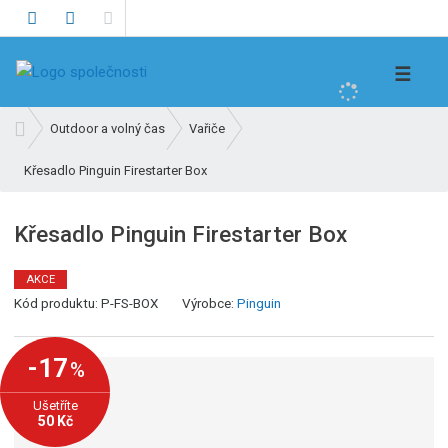
V
☰
y
h
Ú
Outdoor a volný čas
Vařiče
l
v
e
Křesadlo Pinguin Firestarter Box
o
d
d
n
a
Křesadlo Pinguin Firestarter Box
í
t
s
AKCE
t
K
Kód produktu:
P-FS-BOX
Výrobce:
Pinguin
r
ó
a
d
n
-17
%
v
a
ý
Ušetříte
r
50 Kč
o