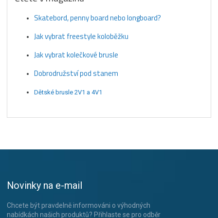
Skatebord, penny board nebo longboard?
Jak vybrat freestyle koloběžku
Jak vybrat kolečkové brusle
Dobrodružství pod stanem
Dětské brusle 2V1 a 4V1
Novinky na e-mail
Chcete být pravdelně informováni o výhodných
nabídkách našich produktů? Přihlaste se pro odběr