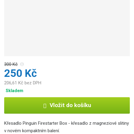
b
c
e
:
8
5
9
2
6
3
300 Kč
8
250 Kč
6
1
206,61 Kč bez DPH
4
Skladem
0
4
Vložit do košíku
6
Křesadlo Pinguin Firestarter Box - křesadlo z magneziové slitiny
v novém kompaktním balení.