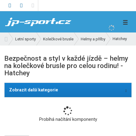
V
☰
y
h
Ú
Hatchey
Letní sporty
Kolečkové brusle
Helmy a přilby
l
v
e
o
Bezpečnost a styl v každé jízdě – helmy
d
d
na kolečkové brusle pro celou rodinu! -
n
a
Hatchey
í
t
s
t
Zobrazit další kategorie
r
a
n
a
Probíhá načítání komponenty