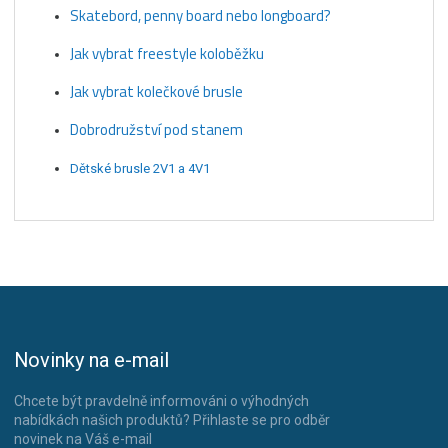
Skatebord, penny board nebo longboard?
Jak vybrat freestyle koloběžku
Jak vybrat kolečkové brusle
Dobrodružství pod stanem
Dětské brusle 2V1 a 4V1
Novinky na e-mail
Chcete být pravdelně informováni o výhodných
nabídkách našich produktů? Přihlaste se pro odběr
novinek na Váš e-mail