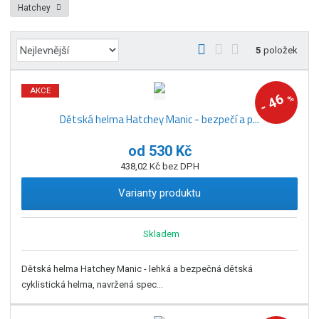
Hatchey
Ř
O
T
Ř
5
položek
a
b
a
á
z
r
b
d
AKCE
e
46
%
á
u
k
-
n
Dětská helma Hatchey Manic - bezpečí a p...
z
l
o
í
k
k
v
p
od
530 Kč
o
o
ý
r
438,02 Kč bez DPH
o
v
v
v
d
ý
ý
ý
Varianty produktu
u
v
v
p
k
ý
ý
i
t
Skladem
p
p
s
ů
i
i
Dětská helma Hatchey Manic - lehká a bezpečná dětská
s
s
cyklistická helma, navržená spec...