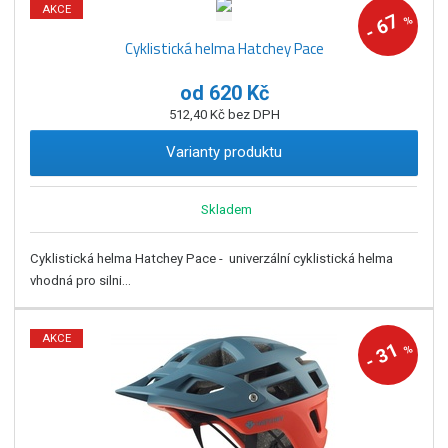
AKCE
67
%
-
Cyklistická helma Hatchey Pace
od
620 Kč
512,40 Kč bez DPH
Varianty produktu
Skladem
Cyklistická helma Hatchey Pace - univerzální cyklistická helma
vhodná pro silni...
AKCE
31
%
-