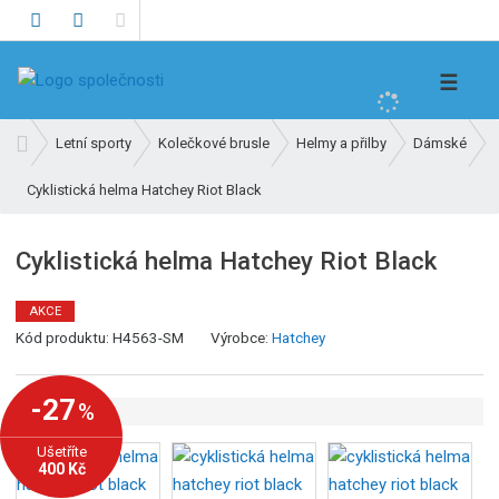
V
☰
y
h
Ú
Letní sporty
Kolečkové brusle
Helmy a přilby
Dámské
l
v
e
Cyklistická helma Hatchey Riot Black
o
d
d
n
a
Cyklistická helma Hatchey Riot Black
í
t
s
AKCE
t
Kód produktu:
H4563-SM
Výrobce:
Hatchey
r
a
n
-27
%
a
Ušetříte
400 Kč