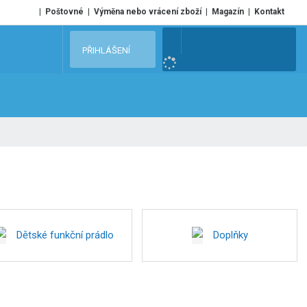
Poštovné
Výměna nebo vrácení zboží
Magazín
Kontakt
V
PŘIHLÁŠENÍ
y
h
l
e
d
a
t
Dětské funkční prádlo
Doplňky