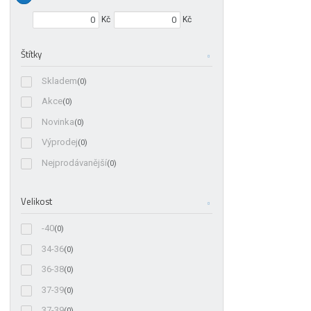
Min. hodnota
Max. hodnota
Kč
Kč
Štítky
Skladem
(0)
Akce
(0)
Novinka
(0)
Výprodej
(0)
Nejprodávanější
(0)
Velikost
-40
(0)
34-36
(0)
36-38
(0)
37-39
(0)
37-39
(0)