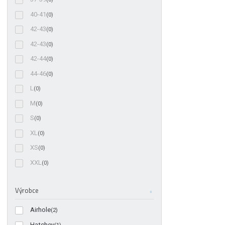
40-41
(0)
42-43
(0)
42-43
(0)
42-44
(0)
44-46
(0)
L
(0)
M
(0)
S
(0)
XL
(0)
XS
(0)
XXL
(0)
Výrobce
Airhole
(2)
Hatchey