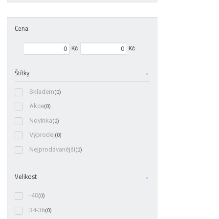
Cena
Min. hodnota
Max. hodnota
Kč
Kč
Štítky
Skladem
(0)
Akce
(0)
Novinka
(0)
Výprodej
(0)
Nejprodávanější
(0)
Velikost
-40
(0)
34-36
(0)