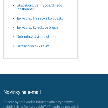
Skatebord, penny board nebo
longboard?
Jak vybrat freestyle koloběžku
Jak vybrat kolečkové brusle
Dobrodružství pod stanem
Dětské brusle 2V1 a 4V1
Novinky na e-mail
Chcete být pravdelně informováni o výhodných
nabídkách našich produktů? Přihlaste se pro odběr