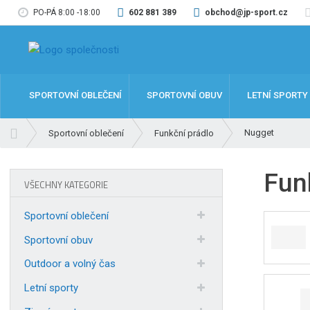
PO-PÁ 8:00 -18:00
602 881 389
obchod@jp-sport.cz
SPORTOVNÍ OBLEČENÍ
SPORTOVNÍ OBUV
LETNÍ SPORTY
Ú
Nugget
Sportovní oblečení
Funkční prádlo
v
o
Fun
d
VŠECHNY KATEGORIE
n
í
Sportovní oblečení
s
t
Sportovní obuv
r
Outdoor a volný čas
a
n
Letní sporty
a