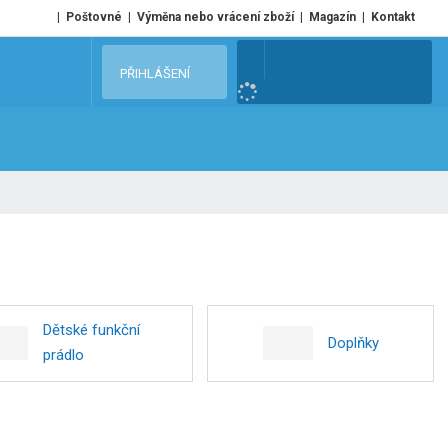
Poštovné
Výměna nebo vrácení zboží
Magazín
Kontakt
V
PŘIHLÁŠENÍ
y
h
l
e
d
a
t
Dětské funkční
Doplňky
prádlo