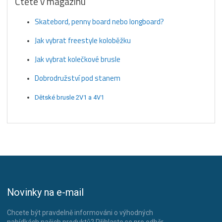
Čtěte v magazínu
Skatebord, penny board nebo longboard?
Jak vybrat freestyle koloběžku
Jak vybrat kolečkové brusle
Dobrodružství pod stanem
Dětské brusle 2V1 a 4V1
Novinky na e-mail
Chcete být pravdelně informováni o výhodných
nabídkách našich produktů? Přihlaste se pro odběr