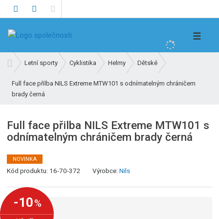
V
☰
y
h
Ú
Letní sporty
Cyklistika
Helmy
Dětské
l
v
e
Full face přilba NILS Extreme MTW101 s odnímatelným chráničem
o
brady černá
d
d
n
a
í
t
Full face přilba NILS Extreme MTW101 s
s
odnímatelným chráničem brady černá
t
r
a
NOVINKA
n
Kód produktu:
16-70-372
Výrobce:
Nils
a
-10
%