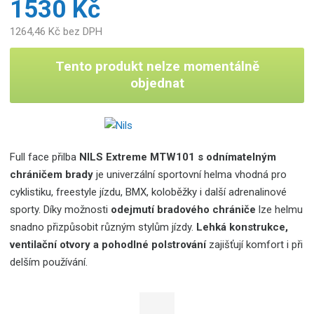
1530 Kč
1264,46 Kč bez DPH
Tento produkt nelze momentálně
objednat
Full face přilba
NILS Extreme MTW101 s odnímatelným
chráničem brady
je univerzální sportovní helma vhodná pro
cyklistiku, freestyle jízdu, BMX, koloběžky i další adrenalinové
sporty. Díky možnosti
odejmutí bradového chrániče
lze helmu
snadno přizpůsobit různým stylům jízdy.
Lehká konstrukce,
ventilační otvory a pohodlné polstrování
zajišťují komfort i při
delším používání.