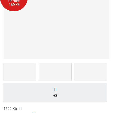
Ušetříte
169 Kč
+3
1699 Kč