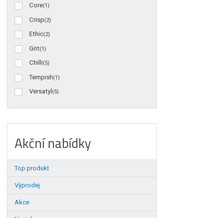
Core
(1)
Crisp
(2)
Ethic
(2)
Grit
(1)
Chilli
(5)
Tempish
(1)
Versatyl
(5)
Akční nabídky
Top produkt
Výprodej
Akce