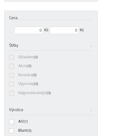
Cena
Min. hodnota
Max. hodnota
Kč
Kč
Štítky
Skladem
(0)
Akce
(0)
Novinka
(0)
Výprodej
(0)
Nejprodávanější
(0)
Výrobce
AO
(1)
Blunt
(5)