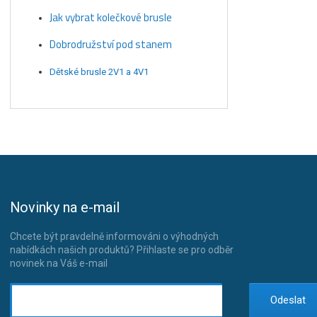
Jak vybrat kolečkové brusle
Dobrodružství pod stanem
Dětské brusle 2V1 a 4V1
Novinky na e-mail
Chcete být pravdelně informováni o výhodných
nabídkách našich produktů? Přihlaste se pro odběr
novinek na Váš e-mail
Odeslat