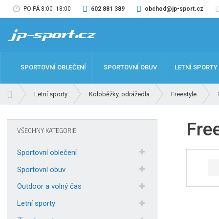
PO-PÁ 8:00 -18:00
602 881 389
obchod@jp-sport.cz
SPORTOVNÍ OBLEČENÍ
SPORTOVNÍ OBUV
LETNÍ SPORTY
Ú
Letní sporty
Koloběžky, odrážedla
Freestyle
v
o
Free
d
VŠECHNY KATEGORIE
n
í
Sportovní oblečení
s
t
Sportovní obuv
r
Outdoor a volný čas
a
n
Letní sporty
a