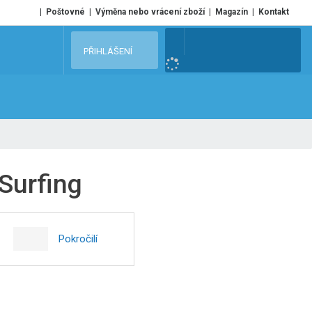
Poštovné
Výměna nebo vrácení zboží
Magazín
Kontakt
V
PŘIHLÁŠENÍ
y
h
l
e
d
a
t
 Surfing
Pokročilí