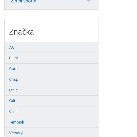
Zimní sporty
Značka
AO
Blunt
Core
Crisp
Ethic
Grit
Chilli
Tempish
Versatyl