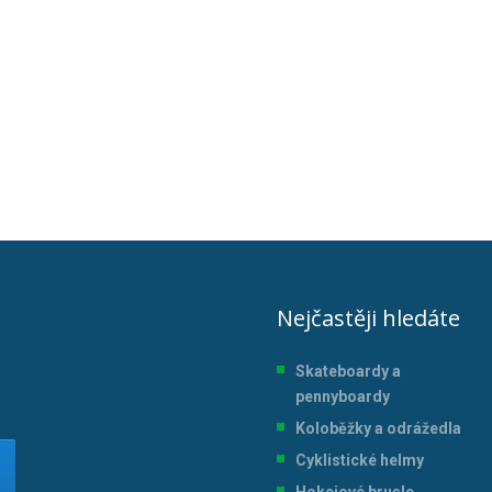
Nejčastěji hledáte
Skateboardy a
pennyboardy
Koloběžky a odrážedla
Cyklistické helmy