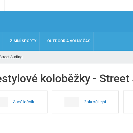
ZIMNÍ SPORTY
OUTDOOR A VOLNÝ ČAS
Street Surfing
stylové koloběžky - Street
Začátečník
Pokročilejší