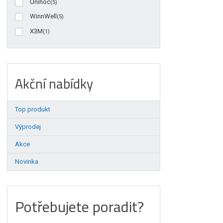
Unihoc
(5)
WinnWell
(5)
X3M
(1)
Akční nabídky
Top produkt
Výprodej
Akce
Novinka
Potřebujete poradit?