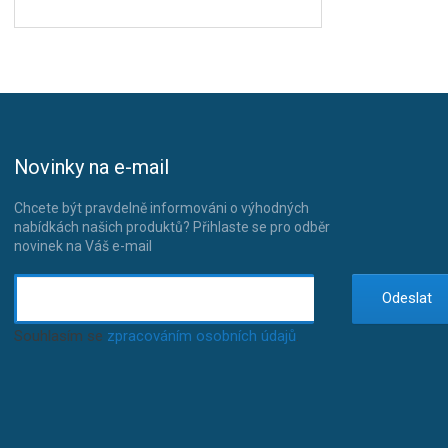
Novinky na e-mail
Chcete být pravdelně informováni o výhodných
nabídkách našich produktů? Přihlaste se pro odběr
novinek na Váš e-mail
Odeslat
Souhlasím se
zpracováním osobních údajů
.