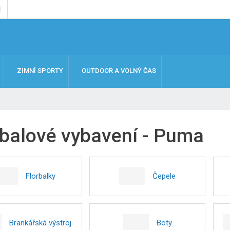
ZIMNÍ SPORTY
OUTDOOR A VOLNÝ ČAS
rbalové vybavení - Puma
Florbalky
Čepele
Brankářská výstroj
Boty