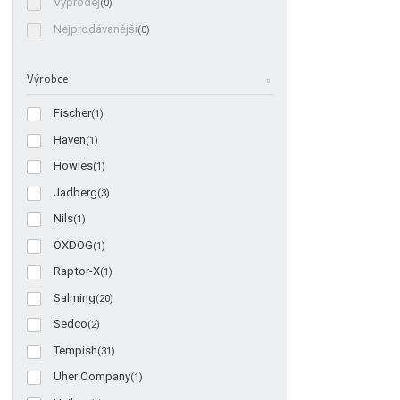
Výprodej
(0)
Nejprodávanější
(0)
Výrobce
Fischer
(1)
Haven
(1)
Howies
(1)
Jadberg
(3)
Nils
(1)
OXDOG
(1)
Raptor-X
(1)
Salming
(20)
Sedco
(2)
Tempish
(31)
Uher Company
(1)