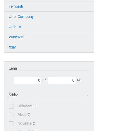
Tempish
Uher Company
Unihoc
WinnWell
X3M
Cena
Min. hodnota
Max. hodnota
Kč
Kč
Štítky
Skladem
(0)
Akce
(0)
Novinka
(0)