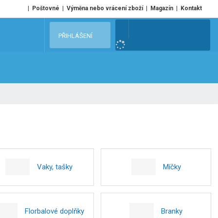
Poštovné
Výměna nebo vrácení zboží
Magazín
Kontakt
V
PŘIHLÁŠENÍ
y
h
l
e
d
a
t
Vaky, tašky
Míčky
Florbalové doplňky
Branky