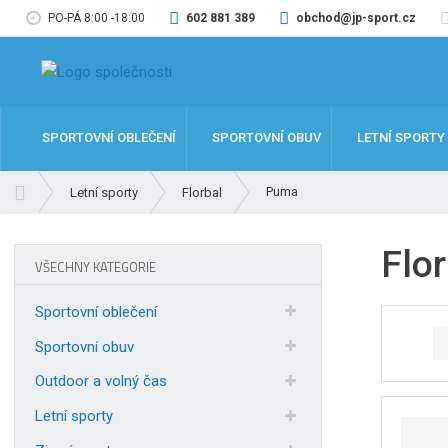
PO-PÁ 8:00 -18:00
602 881 389
obchod@jp-sport.cz
SPORTOVNÍ OBLEČENÍ
SPORTOVNÍ OBUV
LETNÍ SPORTY
Ú
Puma
Letní sporty
Florbal
v
o
Flo
d
VŠECHNY KATEGORIE
n
í
Sportovní oblečení
s
t
Sportovní obuv
r
Outdoor a volný čas
a
n
Letní sporty
a