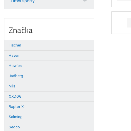
Zimní sporty
Značka
Fischer
Haven
Howies
Jadberg
Nils
OXDOG
Raptor-X
Salming
Sedco