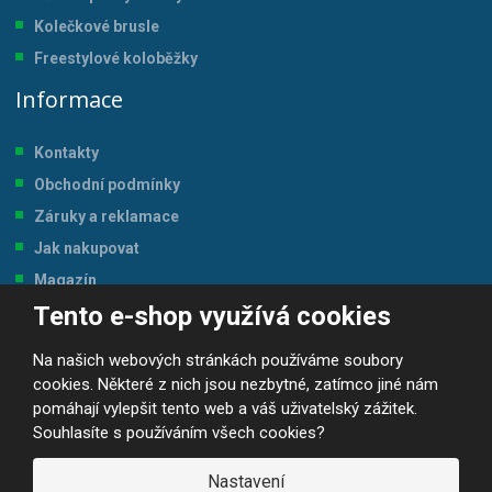
Kolečkové brusle
Freestylové koloběžky
Informace
Kontakty
Obchodní podmínky
Záruky a reklamace
Jak nakupovat
Magazín
Tento e-shop využívá cookies
Tabulka velikostí
Na našich webových stránkách používáme soubory
cookies. Některé z nich jsou nezbytné, zatímco jiné nám
pomáhají vylepšit tento web a váš uživatelský zážitek.
Souhlasíte s používáním všech cookies?
© 2026, JP-SPORT.CZ SPORTOVNÍ POTŘEBY
Prohlášení o přístupnosti
|
Mapa stránek
|
|
GDPR
Nastavení
E