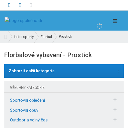
V
☰
y
h
Ú
Prostick
Letní sporty
Florbal
l
v
e
o
Florbalové vybavení - Prostick
d
d
n
a
í
t
Zobrazit další kategorie
s
t
r
VŠECHNY KATEGORIE
a
n
Sportovní oblečení
a
Sportovní obuv
Outdoor a volný čas