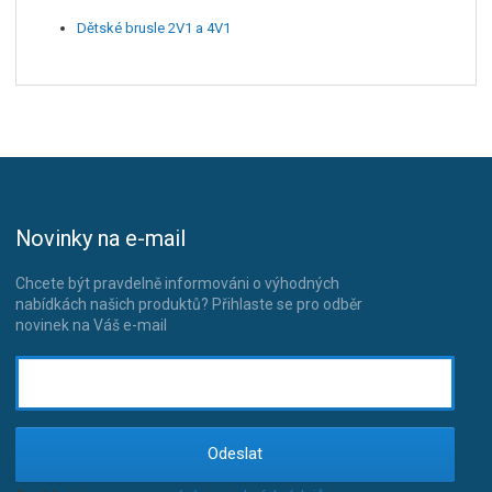
Dětské brusle 2V1 a 4V1
Novinky na e-mail
Chcete být pravdelně informováni o výhodných
nabídkách našich produktů? Přihlaste se pro odběr
novinek na Váš e-mail
Odeslat