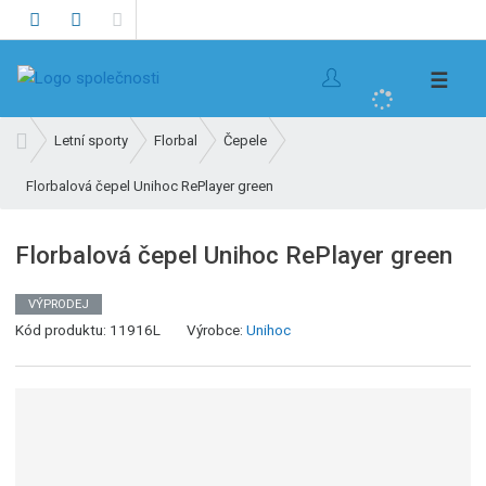
V
☰
y
h
Ú
Letní sporty
Florbal
Čepele
l
v
e
Florbalová čepel Unihoc RePlayer green
o
d
d
n
a
Florbalová čepel Unihoc RePlayer green
í
t
s
VÝPRODEJ
t
Kód produktu:
11916L
Výrobce:
Unihoc
r
a
n
a