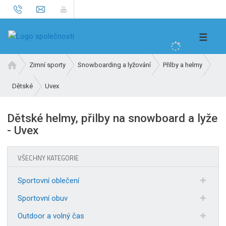
V
☰
y
h
Ú
Zimní sporty
Snowboarding a lyžování
Přilby a helmy
l
v
e
Uvex
Dětské
o
d
d
n
a
Dětské helmy, přilby na snowboard a lyže
í
t
- Uvex
s
t
r
VŠECHNY KATEGORIE
a
n
Sportovní oblečení
a
Sportovní obuv
Outdoor a volný čas