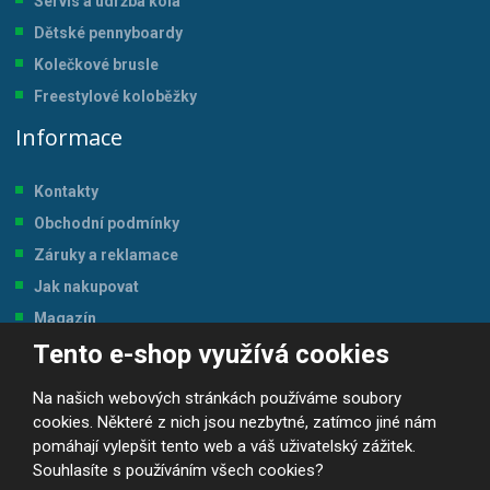
Servis a údržba kol
a
Dětské pennyboardy
Kolečkové brusle
Freestylové koloběžky
Informace
Kontakty
Obchodní podmínky
Záruky a reklamace
Jak nakupovat
Magazín
Tento e-shop využívá cookies
Tabulka velikostí
Na našich webových stránkách používáme soubory
cookies. Některé z nich jsou nezbytné, zatímco jiné nám
pomáhají vylepšit tento web a váš uživatelský zážitek.
Souhlasíte s používáním všech cookies?
© 2026, JP-SPORT.CZ SPORTOVNÍ POTŘEBY