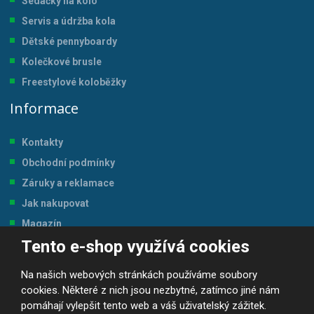
Sedačky na kolo
Servis a údržba kol
a
Dětské pennyboardy
Kolečkové brusle
Freestylové koloběžky
Informace
Kontakty
Obchodní podmínky
Záruky a reklamace
Jak nakupovat
Magazín
Tento e-shop využívá cookies
Tabulka velikostí
Na našich webových stránkách používáme soubory
cookies. Některé z nich jsou nezbytné, zatímco jiné nám
pomáhají vylepšit tento web a váš uživatelský zážitek.