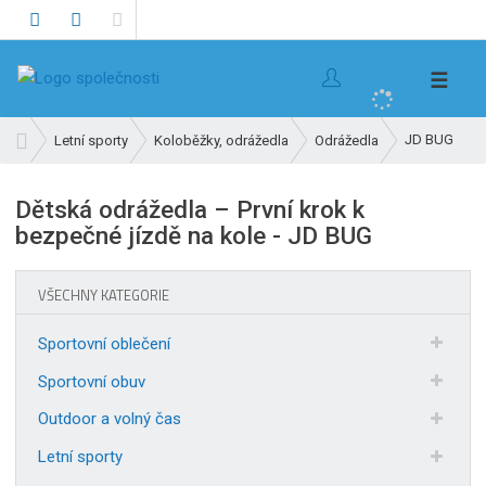
V
☰
y
h
Ú
JD BUG
Letní sporty
Koloběžky, odrážedla
Odrážedla
l
v
e
o
Dětská odrážedla – První krok k
d
d
bezpečné jízdě na kole - JD BUG
n
a
í
t
s
VŠECHNY KATEGORIE
t
r
Sportovní oblečení
a
n
Sportovní obuv
a
Outdoor a volný čas
Letní sporty