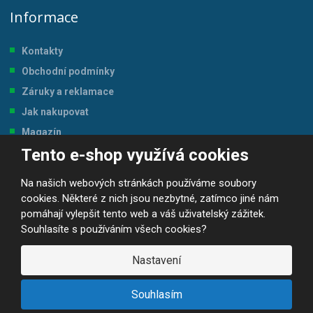
Informace
Kontakty
Obchodní podmínky
Záruky a reklamace
Jak nakupovat
Magazín
Tento e-shop využívá cookies
Tabulka velikostí
Na našich webových stránkách používáme soubory
cookies. Některé z nich jsou nezbytné, zatímco jiné nám
pomáhají vylepšit tento web a váš uživatelský zážitek.
Souhlasíte s používáním všech cookies?
© 2026, JP-SPORT.CZ SPORTOVNÍ POTŘEBY
Prohlášení o přístupnosti
|
Mapa stránek
|
|
GDPR
Nastavení
E
B
VYROBILA
R
Á
Souhlasím
N
A