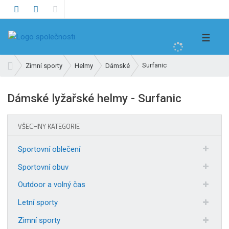
V
☰
y
h
Ú
Surfanic
Zimní sporty
Helmy
Dámské
l
v
e
o
Dámské lyžařské helmy - Surfanic
d
d
n
a
í
t
VŠECHNY KATEGORIE
s
t
Sportovní oblečení
r
a
Sportovní obuv
n
Outdoor a volný čas
a
Letní sporty
Zimní sporty