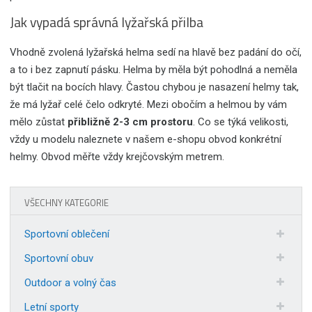
Jak vypadá správná lyžařská přilba
Vhodně zvolená lyžařská helma sedí na hlavě bez padání do očí,
a to i bez zapnutí pásku. Helma by měla být pohodlná a neměla
být tlačit na bocích hlavy. Častou chybou je nasazení helmy tak,
že má lyžař celé čelo odkryté. Mezi obočím a helmou by vám
mělo zůstat
přibližně 2-3 cm prostoru
. Co se týká velikosti,
vždy u modelu naleznete v našem e-shopu obvod konkrétní
helmy. Obvod měřte vždy krejčovským metrem.
VŠECHNY KATEGORIE
Sportovní oblečení
Sportovní obuv
Outdoor a volný čas
Letní sporty