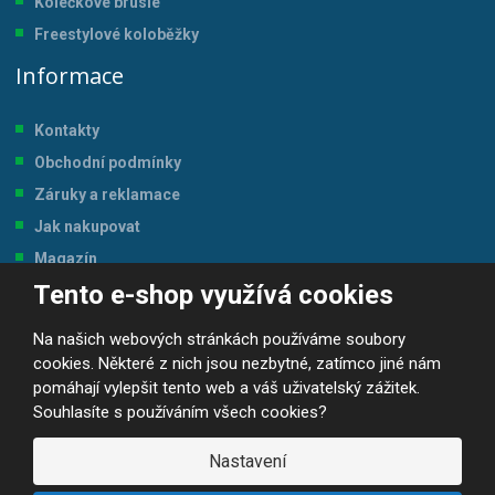
Kolečkové brusle
Freestylové koloběžky
Informace
Kontakty
Obchodní podmínky
Záruky a reklamace
Jak nakupovat
Magazín
Tento e-shop využívá cookies
Tabulka velikostí
Na našich webových stránkách používáme soubory
cookies. Některé z nich jsou nezbytné, zatímco jiné nám
pomáhají vylepšit tento web a váš uživatelský zážitek.
Souhlasíte s používáním všech cookies?
© 2026, JP-SPORT.CZ SPORTOVNÍ POTŘEBY
Prohlášení o přístupnosti
|
Mapa stránek
|
|
GDPR
Nastavení
E
B
VYROBILA
R