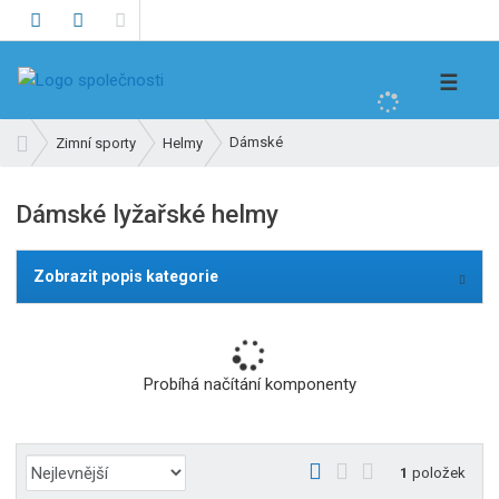
V
☰
y
h
Ú
Dámské
Zimní sporty
Helmy
l
v
e
o
Dámské lyžařské helmy
d
d
n
a
í
t
Zobrazit popis kategorie
s
t
r
a
Probíhá načítání komponenty
n
a
Ř
O
T
Ř
1
položek
a
b
a
á