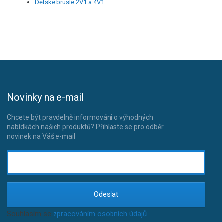
Dětské brusle 2V1 a 4V1
Novinky na e-mail
Chcete být pravdelně informováni o výhodných
nabídkách našich produktů? Přihlaste se pro odběr
novinek na Váš e-mail
Odeslat
Souhlasím se
zpracováním osobních údajů
.