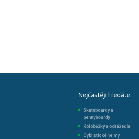
Nejčastěji hledáte
Skateboardy a
pennyboardy
Koloběžky a odrážedla
Cyklistické helmy