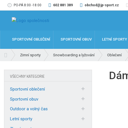
PO-PÁ 8:00 -18:00
602 881 389
obchod@jp-sport.cz
SPORTOVNÍ OBLEČENÍ
SPORTOVNÍ OBUV
LETNÍ SPORTY
Ú
Zimní sporty
Snowboarding a lyžování
Oblečení
v
o
Dám
d
VŠECHNY KATEGORIE
n
í
Sportovní oblečení
s
t
Sportovní obuv
r
Outdoor a volný čas
a
n
Letní sporty
a