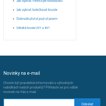
Jak vybrat freestyle koloběžku
Jak vybrat kolečkové brusle
Dobrodružství pod stanem
Dětské brusle 2V1 a 4V1
Novinky na e-mail
Chcete být pravdelně informováni o výhodných
nabídkách našich produktů? Přihlaste se pro odběr
novinek na Váš e-mail
Odeslat