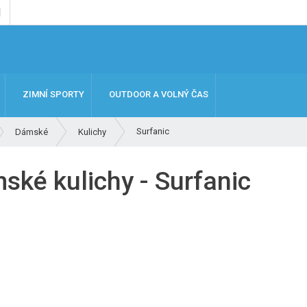
ZIMNÍ SPORTY
OUTDOOR A VOLNÝ ČAS
Surfanic
Dámské
Kulichy
ské kulichy - Surfanic