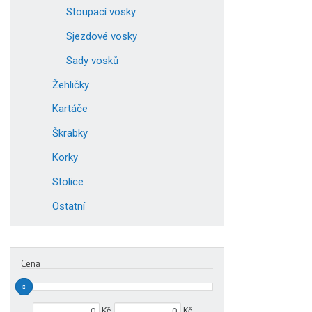
Stoupací vosky
Sjezdové vosky
Sady vosků
Žehličky
Kartáče
Škrabky
Korky
Stolice
Ostatní
Cena
Min. hodnota
Max. hodnota
Kč
Kč