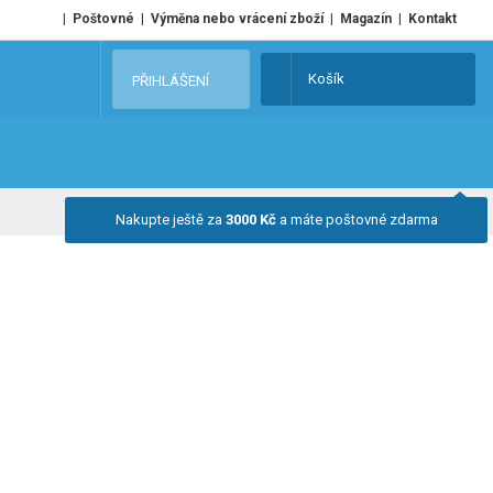
Poštovné
Výměna nebo vrácení zboží
Magazín
Kontakt
V
Košík
PŘIHLÁŠENÍ
y
h
l
e
d
Nakupte ještě za
3000 Kč
a máte poštovné zdarma
a
t