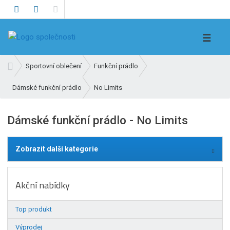
V
☰
y
h
Ú
Sportovní oblečení
Funkční prádlo
l
v
e
No Limits
Dámské funkční prádlo
o
d
d
n
a
Dámské funkční prádlo - No Limits
í
t
s
t
Zobrazit další kategorie
r
a
n
Akční nabídky
a
Top produkt
Výprodej