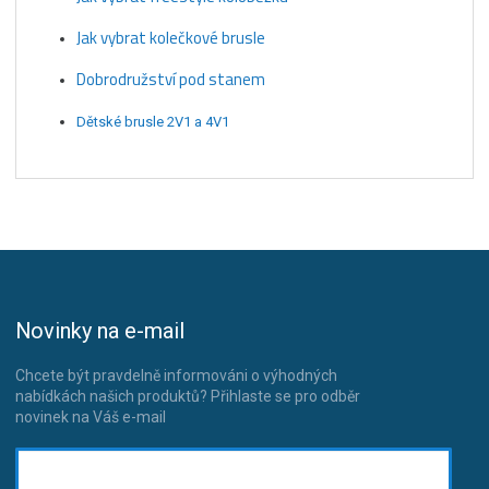
Jak vybrat kolečkové brusle
Dobrodružství pod stanem
Dětské brusle 2V1 a 4V1
Novinky na e-mail
Chcete být pravdelně informováni o výhodných
nabídkách našich produktů? Přihlaste se pro odběr
novinek na Váš e-mail